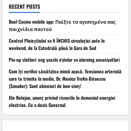
RECENT POSTS
Duel Casino mobile app: Παίξτε τα αγαπημένα σας
παιχνίδια παντού
Centrul Ploieștiului va fi ÎNCHIS circulației auto în
weekend, de la Catedrală până la Gara de Sud
Pin-up slotlari: eng yaxshi o‘yinlar va ularning xususiyatlari
Cum îți verifici sănătatea inimii acasă. Tensiunea arterială
care te trimite la medic. Dr. Monica Trofin-Bănescu
(Sanador): Sunt obiceiuri de bun-simț!
Ilie Bolojan, anunț privind riscurile în domeniul energiei
electrice. Ce a decis Guvernul