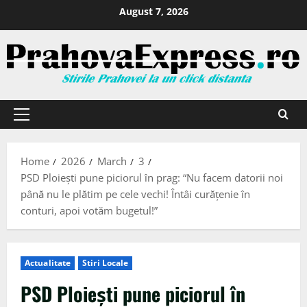
August 7, 2026
Home
2026
March
3
PSD Ploiești pune piciorul în prag: “Nu facem datorii noi
până nu le plătim pe cele vechi! Întâi curățenie în
conturi, apoi votăm bugetul!”
Actualitate
Stiri Locale
PSD Ploiești pune piciorul în