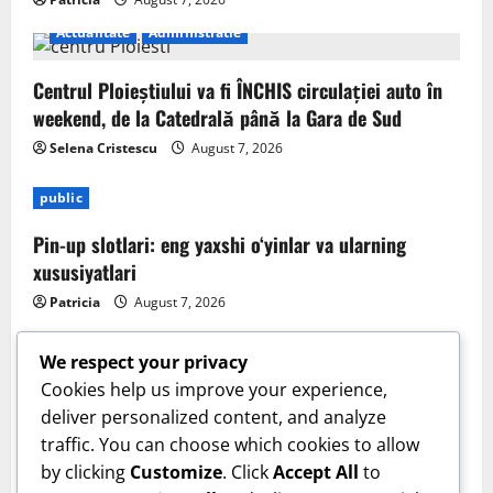
Actualitate
Administratie
Centrul Ploieștiului va fi ÎNCHIS circulației auto în
weekend, de la Catedrală până la Gara de Sud
Selena Cristescu
August 7, 2026
public
Pin-up slotlari: eng yaxshi o‘yinlar va ularning
xususiyatlari
Patricia
August 7, 2026
We respect your privacy
Cookies help us improve your experience,
deliver personalized content, and analyze
Sanatate
traffic. You can choose which cookies to allow
by clicking
Customize
. Click
Accept All
to
Cum îți verifici sănătatea inimii acasă. Tensiunea