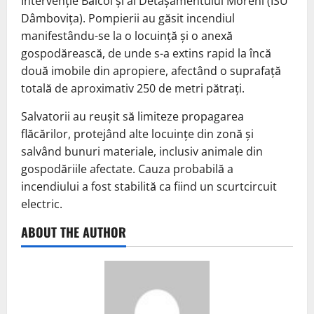
Intervenție Băicoi și al Detașamentului Moreni (ISU
Dâmbovița). Pompierii au găsit incendiul
manifestându-se la o locuință și o anexă
gospodărească, de unde s-a extins rapid la încă
două imobile din apropiere, afectând o suprafață
totală de aproximativ 250 de metri pătrați.
Salvatorii au reușit să limiteze propagarea
flăcărilor, protejând alte locuințe din zonă și
salvând bunuri materiale, inclusiv animale din
gospodăriile afectate. Cauza probabilă a
incendiului a fost stabilită ca fiind un scurtcircuit
electric.
ABOUT THE AUTHOR