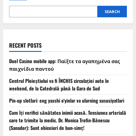
SEARCH
RECENT POSTS
Duel Casino mobile app: Παίξτε τα αγαπημένα σας
παιχνίδια παντού
Centrul Ploieștiului va fi ÎNCHIS circulației auto în
weekend, de la Catedrală până la Gara de Sud
Pin-up slotlari: eng yaxshi o‘yinlar va ularning xususiyatlari
Cum îți verifici sănătatea inimii acasă. Tensiunea arterială
care te trimite la medic. Dr. Monica Trofin-Bănescu
(Sanador): Sunt obiceiuri de bun-simț!