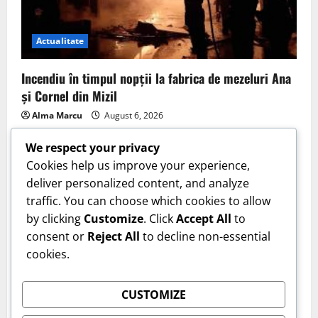
Actualitate
Incendiu în timpul nopții la fabrica de mezeluri Ana
și Cornel din Mizil
Alma Marcu
August 6, 2026
We respect your privacy
Cookies help us improve your experience,
deliver personalized content, and analyze
traffic. You can choose which cookies to allow
by clicking
Customize
. Click
Accept All
to
consent or
Reject All
to decline non-essential
cookies.
Actualitate
CUSTOMIZE
Gest impresionant făcut de Lionel Messi. A donat