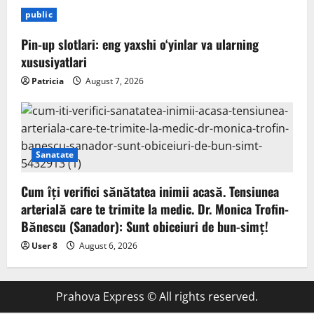
public
Pin-up slotlari: eng yaxshi o‘yinlar va ularning
xususiyatlari
Patricia
August 7, 2026
Sanatate
Cum îți verifici sănătatea inimii acasă. Tensiunea
arterială care te trimite la medic. Dr. Monica Trofin-
Bănescu (Sanador): Sunt obiceiuri de bun-simț!
User 8
August 6, 2026
Prahova Express © All rights reserved.