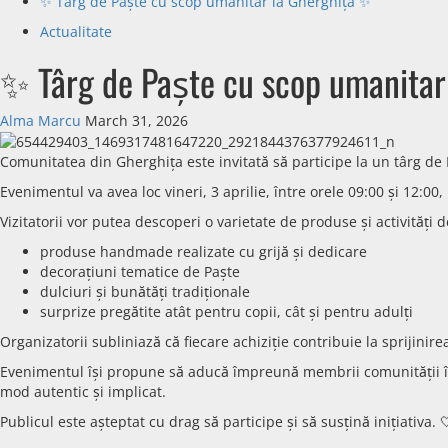
✨ Târg de Paște cu scop umanitar la Gherghița ✨
Actualitate
✨ Târg de Paște cu scop umanitar
Alma Marcu
March 31, 2026
Comunitatea din
Gherghița
este invitată să participe la un târg de
Evenimentul va avea loc vineri, 3 aprilie, între orele 09:00 și 12:00,
Vizitatorii vor putea descoperi o varietate de produse și activități d
produse handmade realizate cu grijă și dedicare
decorațiuni tematice de Paște
dulciuri și bunătăți tradiționale
surprize pregătite atât pentru copii, cât și pentru adulți
Organizatorii subliniază că fiecare achiziție contribuie la sprijini
Evenimentul își propune să aducă împreună membrii comunității într
mod autentic și implicat.
Publicul este așteptat cu drag să participe și să susțină inițiativa. 