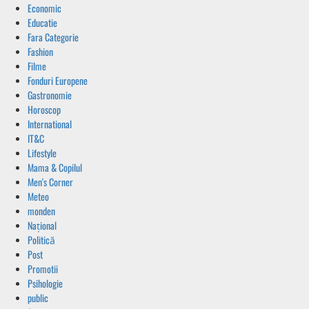
Economic
Educatie
Fara Categorie
Fashion
Filme
Fonduri Europene
Gastronomie
Horoscop
International
IT&C
Lifestyle
Mama & Copilul
Men's Corner
Meteo
monden
Național
Politică
Post
Promotii
Psihologie
public