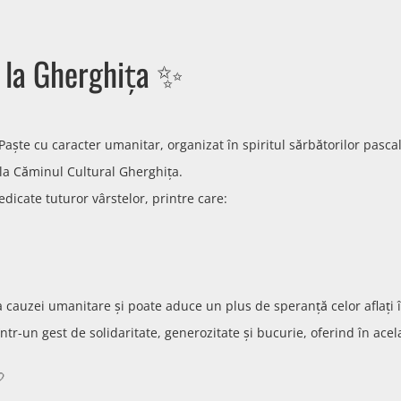
 la Gherghița ✨
 Paște cu caracter umanitar, organizat în spiritul sărbătorilor pascal
 la
Căminul Cultural Gherghița
.
edicate tuturor vârstelor, printre care:
rea cauzei umanitare și poate aduce un plus de speranță celor aflați 
-un gest de solidaritate, generozitate și bucurie, oferind în acela
