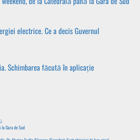
 în weekend, de la Catedrală până la Gara de Sud
ergiei electrice. Ce a decis Guvernul
a. Schimbarea făcută în aplicație
ού
ă la Gara de Sud
edic. Dr. Monica Trofin-Bănescu (Sanador): Sunt obiceiuri de bun-simț!