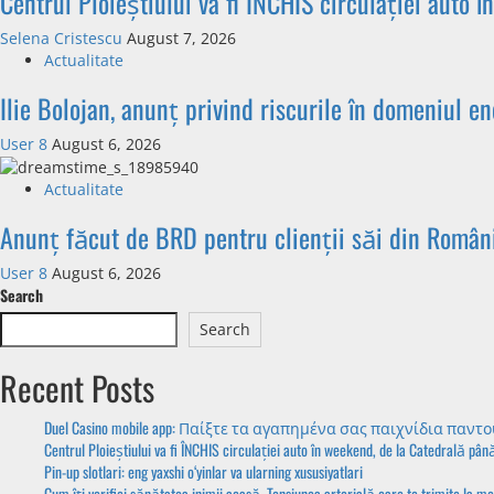
Centrul Ploieștiului va fi ÎNCHIS circulației auto
Selena Cristescu
August 7, 2026
Actualitate
Ilie Bolojan, anunț privind riscurile în domeniul en
User 8
August 6, 2026
Actualitate
Anunț făcut de BRD pentru clienții săi din Români
User 8
August 6, 2026
Search
Search
Recent Posts
Duel Casino mobile app: Παίξτε τα αγαπημένα σας παιχνίδια παντ
Centrul Ploieștiului va fi ÎNCHIS circulației auto în weekend, de la Catedrală pân
Pin-up slotlari: eng yaxshi o‘yinlar va ularning xususiyatlari
Cum îți verifici sănătatea inimii acasă. Tensiunea arterială care te trimite la m