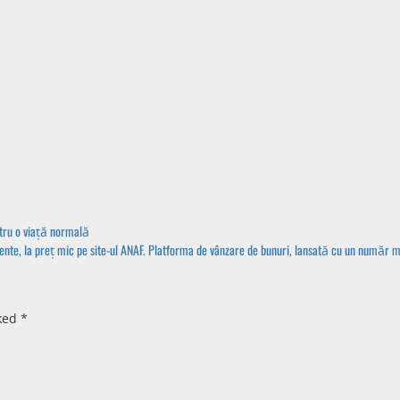
entru o viață normală
tamente, la preț mic pe site-ul ANAF. Platforma de vânzare de bunuri, lansată cu un numă
rked
*