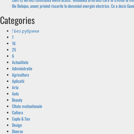
Ilie Bolojan, anunț privind riscurile în domeniul energiei electrice. Ce a decis Guv
Categories
! Без рубрики
1
16
25
6
Actualitate
Administratie
Agricultura
Aplicatii
Arta
Auto
Beauty
CItate motivationale
Cultura
Cuplu & Sex
Design
Diverse