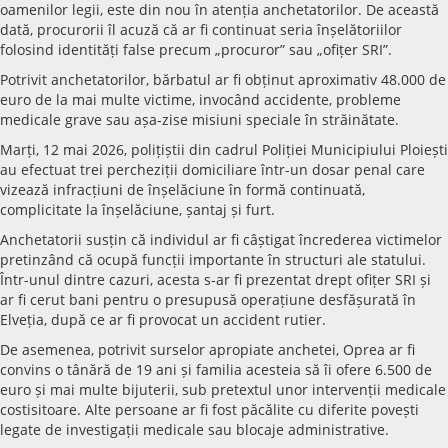
oamenilor legii, este din nou în atenția anchetatorilor. De această
dată, procurorii îl acuză că ar fi continuat seria înșelătoriilor
folosind identități false precum „procuror” sau „ofițer SRI”.
Potrivit anchetatorilor, bărbatul ar fi obținut aproximativ 48.000 de
euro de la mai multe victime, invocând accidente, probleme
medicale grave sau așa-zise misiuni speciale în străinătate.
Marți, 12 mai 2026, polițiștii din cadrul Poliției Municipiului Ploiești
au efectuat trei percheziții domiciliare într-un dosar penal care
vizează infracțiuni de înșelăciune în formă continuată,
complicitate la înșelăciune, șantaj și furt.
Anchetatorii susțin că individul ar fi câștigat încrederea victimelor
pretinzând că ocupă funcții importante în structuri ale statului.
Într-unul dintre cazuri, acesta s-ar fi prezentat drept ofițer SRI și
ar fi cerut bani pentru o presupusă operațiune desfășurată în
Elveția, după ce ar fi provocat un accident rutier.
De asemenea, potrivit surselor apropiate anchetei, Oprea ar fi
convins o tânără de 19 ani și familia acesteia să îi ofere 6.500 de
euro și mai multe bijuterii, sub pretextul unor intervenții medicale
costisitoare. Alte persoane ar fi fost păcălite cu diferite povești
legate de investigații medicale sau blocaje administrative.