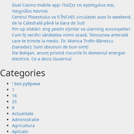
Duel Casino mobile app: Παίξτε τα αγαπημένα σας
παιχνίδια παντού
Centrul Ploieștiului va fi ÎNCHIS circulației auto în weekend,
de la Catedrală până la Gara de Sud
Pin-up slotlari: eng yaxshi o‘yinlar va ularning xususiyatlari
Cum îți verifici sănătatea inimii acasă. Tensiunea arterială
care te trimite la medic. Dr. Monica Trofin-Bănescu
(Sanador): Sunt obiceiuri de bun-simț!
Ilie Bolojan, anunț privind riscurile în domeniul energiei
electrice. Ce a decis Guvernul
Categories
! Без рубрики
1
16
25
6
Actualitate
Administratie
Agricultura
Aplicatii