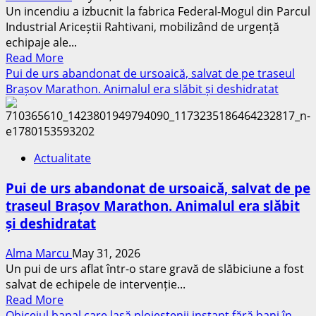
Un incendiu a izbucnit la fabrica Federal-Mogul din Parcul
Industrial Ariceștii Rahtivani, mobilizând de urgență
echipaje ale...
Read
Read More
more
Pui de urs abandonat de ursoaică, salvat de pe traseul
about
Brașov Marathon. Animalul era slăbit și deshidratat
Incendiu
la
fabrica
Federal-
Actualitate
Mogul
din
Pui de urs abandonat de ursoaică, salvat de pe
Parcul
traseul Brașov Marathon. Animalul era slăbit
Industrial
și deshidratat
Ariceștii
Rahtivani
Alma Marcu
May 31, 2026
Un pui de urs aflat într-o stare gravă de slăbiciune a fost
salvat de echipele de intervenție...
Read
Read More
more
Obiceiul banal care lasă ploieștenii instant fără bani în