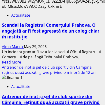
în
clasă
birourile
elevi
unei
cu
Actualitate
instituții
CES
publice
Scandal la Registrul Comerțului Prahova. O
din
angajată ar fi fost agresată de un coleg chiar
Ploiești:
în instituție
O
angajată
Alma Marcu
May 29, 2026
a
Un incident grav ar fi avut loc la sediul Oficiul Registrului
ajuns
Comerțului de pe lângă Tribunalul Prahova,...
la
Read
Read More
spital
more
Antrenor de înot și șef de club sportiv din Câmpina,
după
about
reținut după acuzații grave privind o minoră de 12 ani
ce
Scandal
a
la
fost
Actualitate
Registrul
lovită
Comerțului
de
Antrenor de înot și șef de club sportiv din
Prahova.
un
Câmpina, reținut după acuzații grave privind
O
coleg