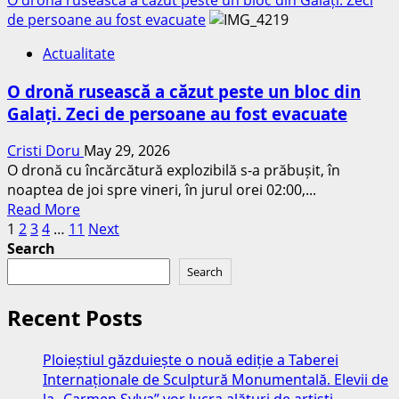
după
about
de persoane au fost evacuate
acuzații
Accident
grave
Actualitate
pe
privind
Strada
o
O dronă rusească a căzut peste un bloc din
Rudului
minoră
Galați. Zeci de persoane au fost evacuate
din
de
Ploiești.
12
Cristi Doru
May 29, 2026
Un
ani
O dronă cu încărcătură explozibilă s-a prăbușit, în
autoturism
noaptea de joi spre vineri, în jurul orei 02:00,...
a
Read
Read More
ajuns
Posts
more
1
2
3
4
…
11
Next
într-
about
Search
un
pagination
O
panou
Search
dronă
electric
rusească
după
Recent Posts
a
impact
căzut
Ploieștiul găzduiește o nouă ediție a Taberei
peste
Internaționale de Sculptură Monumentală. Elevii de
un