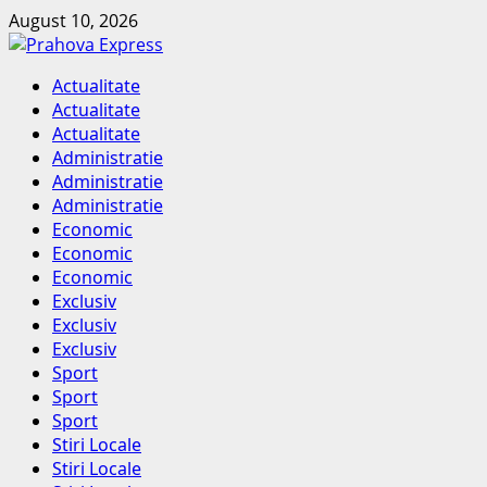
Skip
August 10, 2026
to
content
Primary
Actualitate
Menu
Actualitate
Actualitate
Administratie
Administratie
Administratie
Economic
Economic
Economic
Exclusiv
Exclusiv
Exclusiv
Sport
Sport
Sport
Stiri Locale
Stiri Locale