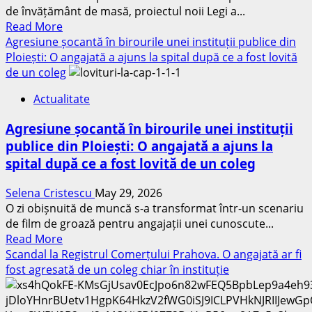
de învățământ de masă, proiectul noii Legi a...
transportate
Read
Read More
la
more
Agresiune șocantă în birourile unei instituții publice din
spital
about
Ploiești: O angajată a ajuns la spital după ce a fost lovită
Premieră
de un coleg
în
Actualitate
noua
Lege
Agresiune șocantă în birourile unei instituții
a
publice din Ploiești: O angajată a ajuns la
Salarizării:
spital după ce a fost lovită de un coleg
Spor
de
Selena Cristescu
May 29, 2026
până
O zi obișnuită de muncă s-a transformat într-un scenariu
la
de film de groază pentru angajații unei cunoscute...
15%
Read
Read More
pentru
more
Scandal la Registrul Comerțului Prahova. O angajată ar fi
profesorii
about
fost agresată de un coleg chiar în instituție
care
Agresiune
integrează
șocantă
la