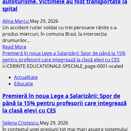
autoturisme. Victimele au fost transportate la
ploieștenii
spital
instant
fără
Alma Marcu
May 29, 2026
bani
Un accident rutier soldat cu trei persoane rănite s-a
în
produs miercuri, în comuna Brazi, la intersecția
buzunar:
drumurilor...
Sancțiuni
Read
Read More
drastice
more
Premieră în noua Lege a Salarizării: Spor de până la 15%
pentru
about
pentru profesorii care integrează la clasă elevi cu CES
cei
Trei
prinși
răniți
pe
Actualitate
după
stradă
Educatie
o
coliziune
Premieră în noua Lege a Salarizării: Spor de
între
până la 15% pentru profesorii care integrează
două
la clasă elevi cu CES
autoturisme.
Victimele
Selena Cristescu
May 29, 2026
au
În contextul unei presiuni tot mai mari asupra sistemului
fost