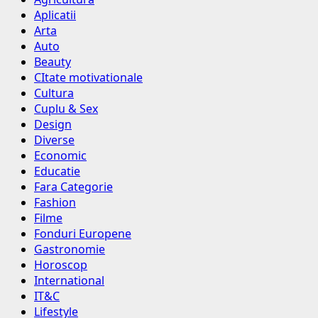
Aplicatii
Arta
Auto
Beauty
CItate motivationale
Cultura
Cuplu & Sex
Design
Diverse
Economic
Educatie
Fara Categorie
Fashion
Filme
Fonduri Europene
Gastronomie
Horoscop
International
IT&C
Lifestyle