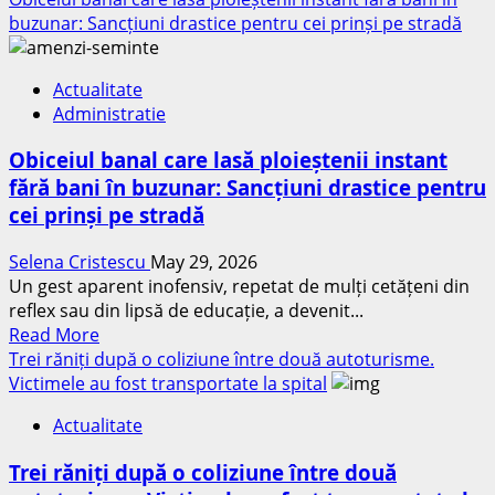
about
buzunar: Sancțiuni drastice pentru cei prinși pe stradă
Pui
de
Actualitate
urs
Administratie
abandonat
de
Obiceiul banal care lasă ploieștenii instant
ursoaică,
fără bani în buzunar: Sancțiuni drastice pentru
salvat
cei prinși pe stradă
de
pe
Selena Cristescu
May 29, 2026
traseul
Un gest aparent inofensiv, repetat de mulți cetățeni din
Brașov
reflex sau din lipsă de educație, a devenit...
Marathon.
Read
Read More
Animalul
more
Trei răniți după o coliziune între două autoturisme.
era
about
Victimele au fost transportate la spital
slăbit
Obiceiul
și
Actualitate
banal
deshidratat
care
Trei răniți după o coliziune între două
lasă