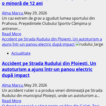
o minoră de 12 ani
angajată
ar
Alma Marcu
May 29, 2026
fi
Un caz extrem de grav a zguduit lumea sportului din
fost
Prahova. Președintele Clubului Sportiv Câmpina și
agresată
antrenor...
de
Read
Read More
un
more
Accident pe Strada Rudului din Ploiești. Un autoturism a
coleg
about
ajuns într-un panou electric după impact
chiar
Antrenor
în
Actualitate
de
instituție
înot
Accident pe Strada Rudului din Ploiești. Un
și
autoturism a ajuns într-un panou electric
șef
după impact
de
club
Alma Marcu
May 29, 2026
sportiv
Un accident rutier s-a produs vineri dimineață pe Strada
din
Rudului din municipiul Ploiești, unde un autoturism a...
Câmpina,
Read
Read More
reținut
more
O dronă rusească a căzut peste un bloc din Galați. Zeci