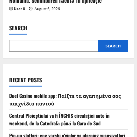
România. Schimbarea făcută în aplicație
User 8
August 6, 2026
SEARCH
SEARCH
RECENT POSTS
Duel Casino mobile app: Παίξτε τα αγαπημένα σας
παιχνίδια παντού
Centrul Ploieștiului va fi ÎNCHIS circulației auto în
weekend, de la Catedrală până la Gara de Sud
Pin-up slotlari: eng yaxshi o‘yinlar va ularning xususiyatlari