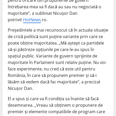
pentru oricare din propunerile de guvern
întrebarea mea va fi dacă au sau nu negociată o
majoritate”, a subliniat Nicușor Dan
potrivit
HotNews
.ro.
Președintele a mai recunoscut că în actuala situație
de criză politică sunt puține variante prin care se
poate obține majoritatea. „Mă aștept ca partidele
să-și păstreze opțiunile pe care le-au spus în
spațiul public. Variante de guvern sprijinite de
majoritate în Parlament sunt relativ puține. Nu voi
face experimente, nu cred că este util pentru
România, în care să propunem premier și să-i
lăsăm să vedem dacă fac majoritate”, a precizat
Nicușor Dan.
El a spus și care va fi condiția sa înainte să facă
desemnarea. „Vreau să obținem o propunere de
premier și elemente compatibile de program care