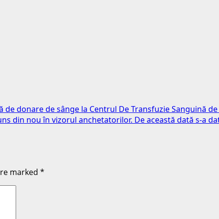
 de donare de sânge la Centrul De Transfuzie Sanguină de l
a ajuns din nou în vizorul anchetatorilor. De această dată s-a d
 are marked
*