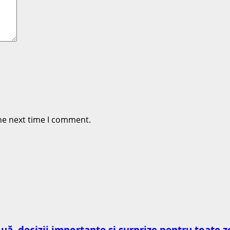
he next time I comment.
ouă, decizii importante și surprize pentru toate z