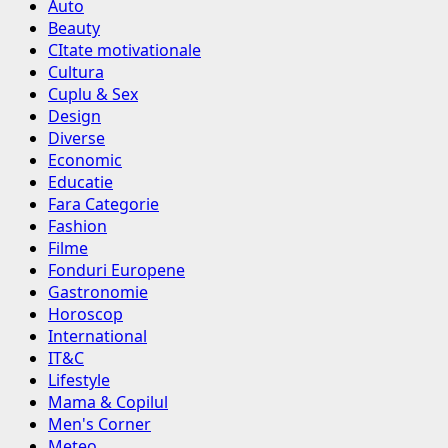
Auto
Beauty
CItate motivationale
Cultura
Cuplu & Sex
Design
Diverse
Economic
Educatie
Fara Categorie
Fashion
Filme
Fonduri Europene
Gastronomie
Horoscop
International
IT&C
Lifestyle
Mama & Copilul
Men's Corner
Meteo