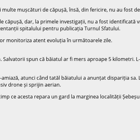
mai multe mușcături de căpușă, însă, din fericire, nu au fost
 căpușă, dar, la primele investigații, nu a fost identificat
tanții spitalului pentru publicația Turnul Sfatului.
or monitoriza atent evoluția în următoarele zile.
ă. Salvatorii spun că băiatul ar fi mers aproape 5 kilometri. L
amiază, atunci când tatăl băiatului a anunțat dispariția sa. L
siv drone și sprijin aerian.
imp ce acesta repara un gard la marginea localității Șebeșul