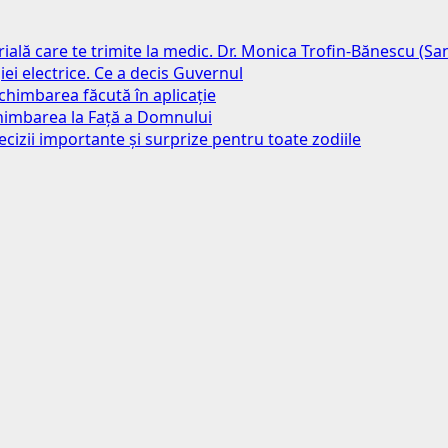
erială care te trimite la medic. Dr. Monica Trofin-Bănescu (S
iei electrice. Ce a decis Guvernul
chimbarea făcută în aplicație
chimbarea la Față a Domnului
ecizii importante și surprize pentru toate zodiile