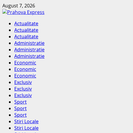
Skip
August 7, 2026
to
content
Primary
Actualitate
Menu
Actualitate
Actualitate
Administratie
Administratie
Administratie
Economic
Economic
Economic
Exclusiv
Exclusiv
Exclusiv
Sport
Sport
Sport
Stiri Locale
Stiri Locale