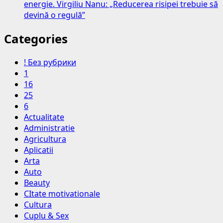
energie. Virgiliu Nanu: „Reducerea risipei trebuie să
devină o regulă”
Categories
! Без рубрики
1
16
25
6
Actualitate
Administratie
Agricultura
Aplicatii
Arta
Auto
Beauty
CItate motivationale
Cultura
Cuplu & Sex