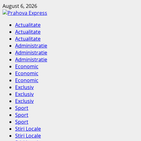
Skip
August 6, 2026
to
content
Primary
Actualitate
Menu
Actualitate
Actualitate
Administratie
Administratie
Administratie
Economic
Economic
Economic
Exclusiv
Exclusiv
Exclusiv
Sport
Sport
Sport
Stiri Locale
Stiri Locale