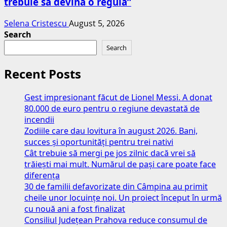
trebuie să devină o regulă”
Selena Cristescu
August 5, 2026
Search
Search
Recent Posts
Gest impresionant făcut de Lionel Messi. A donat
80.000 de euro pentru o regiune devastată de
incendii
Zodiile care dau lovitura în august 2026. Bani,
succes și oportunități pentru trei nativi
Cât trebuie să mergi pe jos zilnic dacă vrei să
trăiești mai mult. Numărul de pași care poate face
diferența
30 de familii defavorizate din Câmpina au primit
cheile unor locuințe noi. Un proiect început în urmă
cu nouă ani a fost finalizat
Consiliul Județean Prahova reduce consumul de