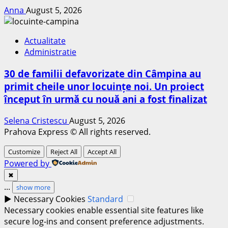
Anna
August 5, 2026
Actualitate
Administratie
30 de familii defavorizate din Câmpina au
primit cheile unor locuințe noi. Un proiect
început în urmă cu nouă ani a fost finalizat
Selena Cristescu
August 5, 2026
Prahova Express © All rights reserved.
Customize
Reject All
Accept All
Powered by
✖
...
show more
►
Necessary Cookies
Standard
Necessary cookies enable essential site features like
secure log-ins and consent preference adjustments.