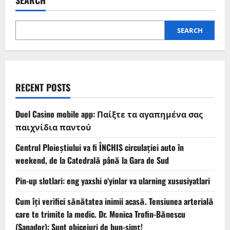
SEARCH
SEARCH
RECENT POSTS
Duel Casino mobile app: Παίξτε τα αγαπημένα σας
παιχνίδια παντού
Centrul Ploieștiului va fi ÎNCHIS circulației auto în
weekend, de la Catedrală până la Gara de Sud
Pin-up slotlari: eng yaxshi o‘yinlar va ularning xususiyatlari
Cum îți verifici sănătatea inimii acasă. Tensiunea arterială
care te trimite la medic. Dr. Monica Trofin-Bănescu
(Sanador): Sunt obiceiuri de bun-simț!