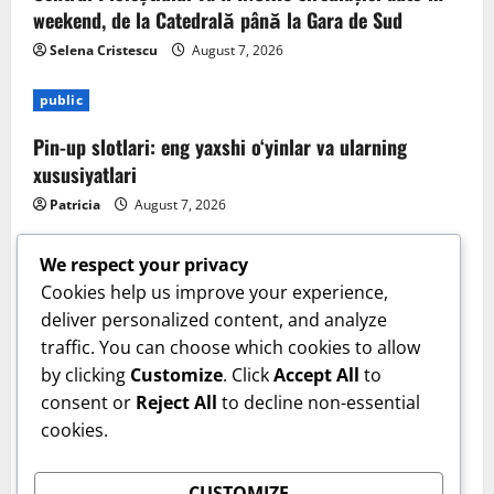
weekend, de la Catedrală până la Gara de Sud
Selena Cristescu
August 7, 2026
public
Pin-up slotlari: eng yaxshi o‘yinlar va ularning
xususiyatlari
Patricia
August 7, 2026
We respect your privacy
Cookies help us improve your experience,
deliver personalized content, and analyze
Sanatate
traffic. You can choose which cookies to allow
by clicking
Customize
. Click
Accept All
to
Cum îți verifici sănătatea inimii acasă. Tensiunea
consent or
Reject All
to decline non-essential
arterială care te trimite la medic. Dr. Monica Trofin-
cookies.
Bănescu (Sanador): Sunt obiceiuri de bun-simț!
User 8
August 6, 2026
CUSTOMIZE