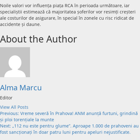
Noile valori vor influența piața RCA în perioada următoare, iar
specialiștii estimează că majoritatea șoferilor vor resimți creșteri
ale costurilor de asigurare, în special în zonele cu risc ridicat de
accidente și daune.
About the Author
Alma Marcu
Editor
View All Posts
Post
Previous:
Vreme severă în Prahova! ANM anunță furtuni, grindină
și ploi torențiale la munte
navigation
Next:
„112 nu este pentru glume”. Aproape 1.000 de prahoveni au
fost sancționați în doar patru luni pentru apeluri nejustificate.