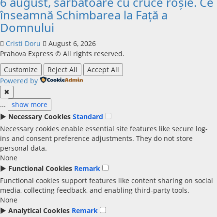
6 august, sărbătoare cu cruce roșie. Ce
înseamnă Schimbarea la Față a
Domnului
Cristi Doru
August 6, 2026
Prahova Express © All rights reserved.
Customize
Reject All
Accept All
Powered by
✖
...
show more
►
Necessary Cookies
Standard
Necessary cookies enable essential site features like secure log-
ins and consent preference adjustments. They do not store
personal data.
None
►
Functional Cookies
Remark
Functional cookies support features like content sharing on social
media, collecting feedback, and enabling third-party tools.
None
►
Analytical Cookies
Remark