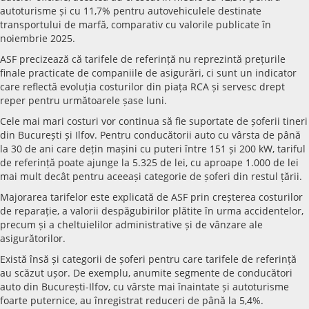
autoturisme și cu 11,7% pentru autovehiculele destinate
transportului de marfă, comparativ cu valorile publicate în
noiembrie 2025.
ASF precizează că tarifele de referință nu reprezintă prețurile
finale practicate de companiile de asigurări, ci sunt un indicator
care reflectă evoluția costurilor din piața RCA și servesc drept
reper pentru următoarele șase luni.
Cele mai mari costuri vor continua să fie suportate de șoferii tineri
din București și Ilfov. Pentru conducătorii auto cu vârsta de până
la 30 de ani care dețin mașini cu puteri între 151 și 200 kW, tariful
de referință poate ajunge la 5.325 de lei, cu aproape 1.000 de lei
mai mult decât pentru aceeași categorie de șoferi din restul țării.
Majorarea tarifelor este explicată de ASF prin creșterea costurilor
de reparație, a valorii despăgubirilor plătite în urma accidentelor,
precum și a cheltuielilor administrative și de vânzare ale
asigurătorilor.
Există însă și categorii de șoferi pentru care tarifele de referință
au scăzut ușor. De exemplu, anumite segmente de conducători
auto din București-Ilfov, cu vârste mai înaintate și autoturisme
foarte puternice, au înregistrat reduceri de până la 5,4%.