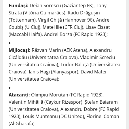
Fundași:
Deian Sorescu (Gaziantep FK), Tony
Strata (Vitória Guimarães), Radu Drăgușin
(Tottenham), Virgil Ghiță (Hannover 96), Andrei
Coubiș (U Cluj), Matei Ilie (CFR Cluj), Lisav Eissat
(Maccabi Haifa), Andrei Borza (FC Rapid 1923);
Mijlocași:
Răzvan Marin (AEK Atena), Alexandru
Cicâldău (Universitatea Craiova), Vladimir Screciu
(Universitatea Craiova), Tudor Băluță (Universitatea
Craiova), Ianis Hagi (Alanyaspor), David Matei
(Universitatea Craiova);
Atacanți:
Olimpiu Moruțan (FC Rapid 1923),
Valentin Mihăilă (Caykur Rizespor), Ștefan Baiaram
(Universitatea Craiova), Alexandru Dobre (FC Rapid
1923), Louis Munteanu (DC United), Florinel Coman
(Al-Gharafa).