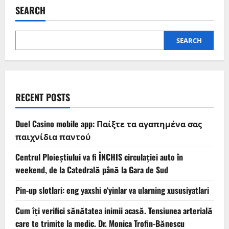
SEARCH
SEARCH
RECENT POSTS
Duel Casino mobile app: Παίξτε τα αγαπημένα σας
παιχνίδια παντού
Centrul Ploieștiului va fi ÎNCHIS circulației auto în
weekend, de la Catedrală până la Gara de Sud
Pin-up slotlari: eng yaxshi o‘yinlar va ularning xususiyatlari
Cum îți verifici sănătatea inimii acasă. Tensiunea arterială
care te trimite la medic. Dr. Monica Trofin-Bănescu