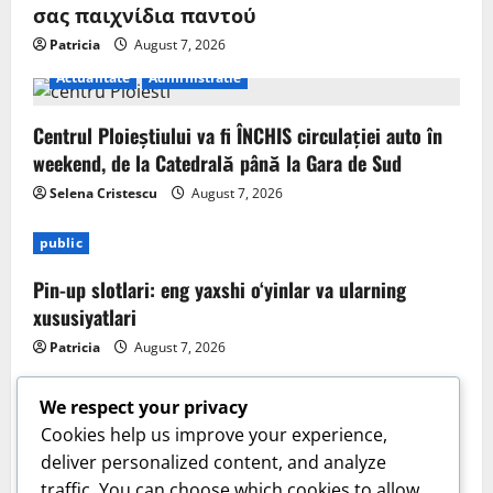
σας παιχνίδια παντού
Patricia
August 7, 2026
Actualitate
Administratie
Centrul Ploieștiului va fi ÎNCHIS circulației auto în
weekend, de la Catedrală până la Gara de Sud
Selena Cristescu
August 7, 2026
public
Pin-up slotlari: eng yaxshi o‘yinlar va ularning
xususiyatlari
Patricia
August 7, 2026
We respect your privacy
Cookies help us improve your experience,
deliver personalized content, and analyze
Sanatate
traffic. You can choose which cookies to allow