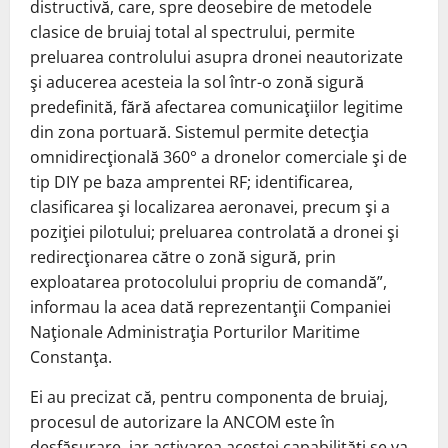
distructivă, care, spre deosebire de metodele
clasice de bruiaj total al spectrului, permite
preluarea controlului asupra dronei neautorizate
şi aducerea acesteia la sol într-o zonă sigură
predefinită, fără afectarea comunicaţiilor legitime
din zona portuară. Sistemul permite detecţia
omnidirecţională 360° a dronelor comerciale şi de
tip DIY pe baza amprentei RF; identificarea,
clasificarea şi localizarea aeronavei, precum şi a
poziţiei pilotului; preluarea controlată a dronei şi
redirecţionarea către o zonă sigură, prin
exploatarea protocolului propriu de comandă”,
informau la acea dată reprezentanţii Companiei
Naţionale Administraţia Porturilor Maritime
Constanţa.
Ei au precizat că, pentru componenta de bruiaj,
procesul de autorizare la ANCOM este în
desfăşurare, iar activarea acestei capabilităţi se va