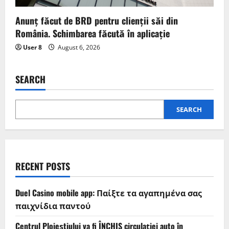
Anunț făcut de BRD pentru clienții săi din
România. Schimbarea făcută în aplicație
User 8
August 6, 2026
SEARCH
SEARCH
RECENT POSTS
Duel Casino mobile app: Παίξτε τα αγαπημένα σας
παιχνίδια παντού
Centrul Ploieștiului va fi ÎNCHIS circulației auto în