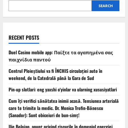
SEARCH
RECENT POSTS
Duel Casino mobile app: Παίξτε τα αγαπημένα σας
παιχνίδια παντού
Centrul Ploieștiului va fi ÎNCHIS circulației auto în
weekend, de la Catedrală până la Gara de Sud
Pin-up slotlari: eng yaxshi o‘yinlar va ularning xususiyatlari
Cum îți verifici sănătatea inimii acasă. Tensiunea arterială
care te trimite la medic. Dr. Monica Trofin-Bănescu
(Sanador): Sunt obiceiuri de bun-simț!
Ilie Bolojan, anunț privind riscurile în domeniul energiei