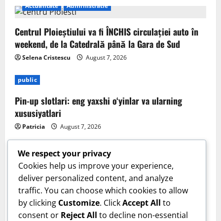
Actualitate
Administratie
Centrul Ploieștiului va fi ÎNCHIS circulației auto în
weekend, de la Catedrală până la Gara de Sud
Selena Cristescu
August 7, 2026
public
Pin-up slotlari: eng yaxshi o‘yinlar va ularning
xususiyatlari
Patricia
August 7, 2026
We respect your privacy
Cookies help us improve your experience,
deliver personalized content, and analyze
Sanatate
traffic. You can choose which cookies to allow
by clicking
Customize
. Click
Accept All
to
Cum îți verifici sănătatea inimii acasă. Tensiunea
consent or
Reject All
to decline non-essential
arterială care te trimite la medic. Dr. Monica Trofin-