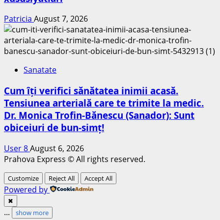
Patricia
August 7, 2026
Sanatate
Cum îți verifici sănătatea inimii acasă.
Tensiunea arterială care te trimite la medic.
Dr. Monica Trofin-Bănescu (Sanador): Sunt
obiceiuri de bun-simț!
User 8
August 6, 2026
Prahova Express © All rights reserved.
Customize
Reject All
Accept All
Powered by
✖
...
show more