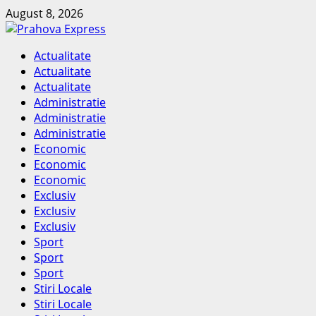
Skip
August 8, 2026
to
content
Primary
Actualitate
Menu
Actualitate
Actualitate
Administratie
Administratie
Administratie
Economic
Economic
Economic
Exclusiv
Exclusiv
Exclusiv
Sport
Sport
Sport
Stiri Locale
Stiri Locale