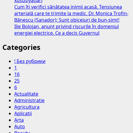
xususiyatlari
Cum îți verifici sănătatea inimii acasă. Tensiunea
arterială care te trimite la medic. Dr. Monica Trofin-
Bănescu (Sanador): Sunt obiceiuri de bun-simț!
Ilie Bolojan, anunț privind riscurile în domeniul
energiei electrice. Ce a decis Guvernul
Categories
! Без рубрики
1
16
25
6
Actualitate
Administratie
Agricultura
Aplicatii
Arta
Auto