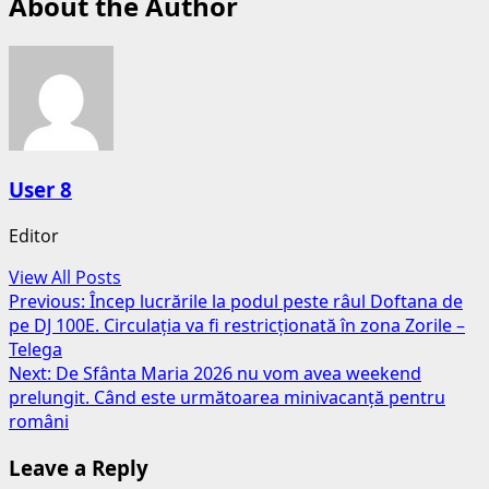
About the Author
User 8
Editor
View All Posts
Post
Previous:
Încep lucrările la podul peste râul Doftana de
pe DJ 100E. Circulația va fi restricționată în zona Zorile –
navigation
Telega
Next:
De Sfânta Maria 2026 nu vom avea weekend
prelungit. Când este următoarea minivacanță pentru
români
Leave a Reply