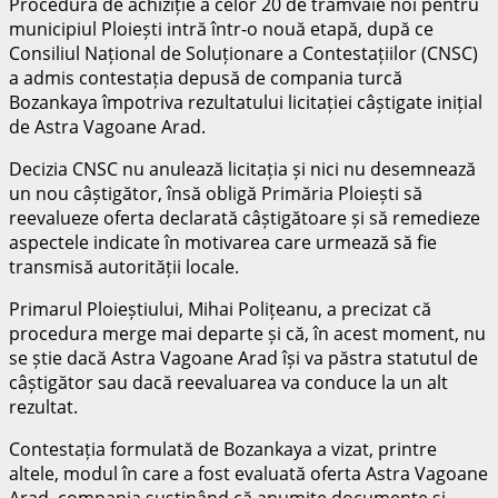
Procedura de achiziție a celor 20 de tramvaie noi pentru
municipiul Ploiești intră într-o nouă etapă, după ce
Consiliul Național de Soluționare a Contestațiilor (CNSC)
a admis contestația depusă de compania turcă
Bozankaya împotriva rezultatului licitației câștigate inițial
de Astra Vagoane Arad.
Decizia CNSC nu anulează licitația și nici nu desemnează
un nou câștigător, însă obligă Primăria Ploiești să
reevalueze oferta declarată câștigătoare și să remedieze
aspectele indicate în motivarea care urmează să fie
transmisă autorității locale.
Primarul Ploieștiului,
Mihai Polițeanu
, a precizat că
procedura merge mai departe și că, în acest moment, nu
se știe dacă Astra Vagoane Arad își va păstra statutul de
câștigător sau dacă reevaluarea va conduce la un alt
rezultat.
Contestația formulată de Bozankaya a vizat, printre
altele, modul în care a fost evaluată oferta Astra Vagoane
Arad, compania susținând că anumite documente și