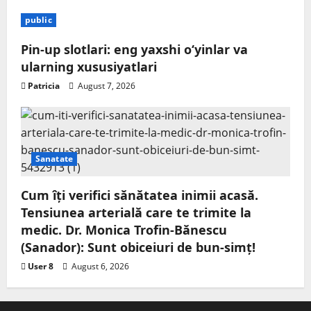
public
Pin-up slotlari: eng yaxshi o‘yinlar va
ularning xususiyatlari
Patricia
August 7, 2026
Sanatate
Cum îți verifici sănătatea inimii acasă.
Tensiunea arterială care te trimite la
medic. Dr. Monica Trofin-Bănescu
(Sanador): Sunt obiceiuri de bun-simț!
User 8
August 6, 2026