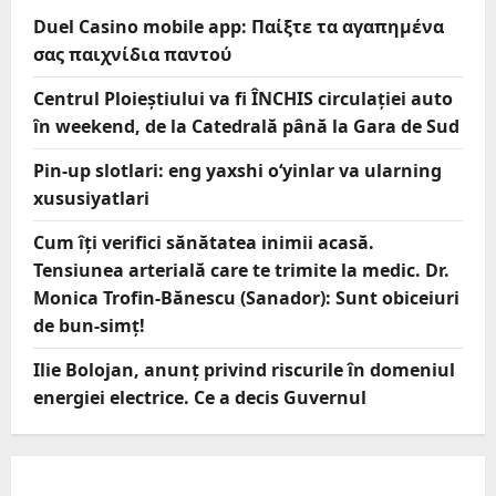
Duel Casino mobile app: Παίξτε τα αγαπημένα
σας παιχνίδια παντού
Centrul Ploieștiului va fi ÎNCHIS circulației auto
în weekend, de la Catedrală până la Gara de Sud
Pin-up slotlari: eng yaxshi o‘yinlar va ularning
xususiyatlari
Cum îți verifici sănătatea inimii acasă.
Tensiunea arterială care te trimite la medic. Dr.
Monica Trofin-Bănescu (Sanador): Sunt obiceiuri
de bun-simț!
Ilie Bolojan, anunț privind riscurile în domeniul
energiei electrice. Ce a decis Guvernul