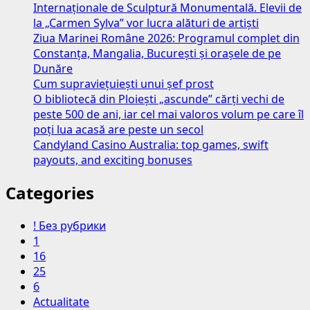
Internaționale de Sculptură Monumentală. Elevii de
la „Carmen Sylva” vor lucra alături de artiști
Ziua Marinei Române 2026: Programul complet din
Constanța, Mangalia, București și orașele de pe
Dunăre
Cum supraviețuiești unui șef prost
O bibliotecă din Ploiești „ascunde” cărți vechi de
peste 500 de ani, iar cel mai valoros volum pe care îl
poți lua acasă are peste un secol
Candyland Casino Australia: top games, swift
payouts, and exciting bonuses
Categories
! Без рубрики
1
16
25
6
Actualitate