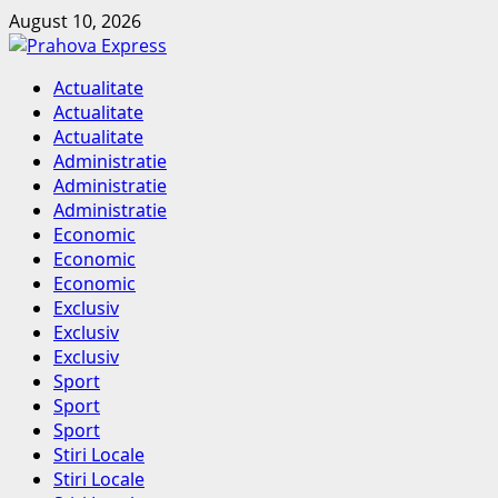
Skip
August 10, 2026
to
content
Primary
Actualitate
Menu
Actualitate
Actualitate
Administratie
Administratie
Administratie
Economic
Economic
Economic
Exclusiv
Exclusiv
Exclusiv
Sport
Sport
Sport
Stiri Locale
Stiri Locale