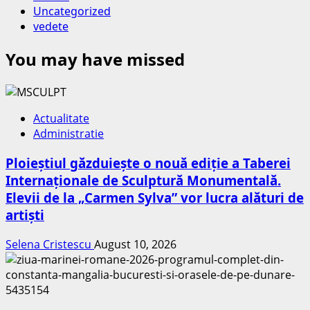
Uncategorized
vedete
You may have missed
Actualitate
Administratie
Ploieștiul găzduiește o nouă ediție a Taberei
Internaționale de Sculptură Monumentală.
Elevii de la „Carmen Sylva” vor lucra alături de
artiști
Selena Cristescu
August 10, 2026