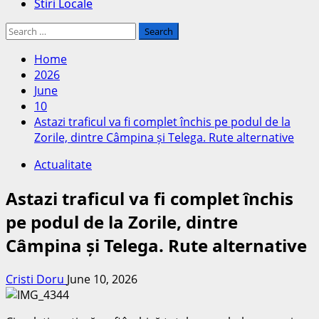
Stiri Locale
Search
for:
Home
2026
June
10
Astazi traficul va fi complet închis pe podul de la
Zorile, dintre Câmpina și Telega. Rute alternative
Actualitate
Astazi traficul va fi complet închis
pe podul de la Zorile, dintre
Câmpina și Telega. Rute alternative
Cristi Doru
June 10, 2026