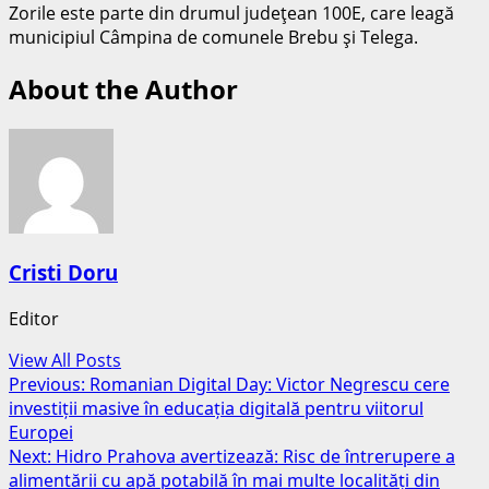
Zorile este parte din drumul județean 100E, care leagă
municipiul Câmpina de comunele Brebu și Telega.
About the Author
Cristi Doru
Editor
View All Posts
Post
Previous:
Romanian Digital Day: Victor Negrescu cere
investiții masive în educația digitală pentru viitorul
navigation
Europei
Next:
Hidro Prahova avertizează: Risc de întrerupere a
alimentării cu apă potabilă în mai multe localități din