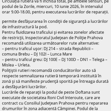
Circulația rutieră va fi închisă total, pe ambele sensuri, pe
podul de la Zorile, miercuri, 10 iunie 2026, în intervalul
orar 9.00-18.00, pentru executarea lucrărilor de reparații.
permite desfășurarea în condiții de siguranță a lucrărilor
de infrastructură la pod.
Pentru fluidizarea traficului și evitarea zonelor afectate
de restricții, Inspectoratul Județean de Poliție Prahova
recomandă utilizarea următoarelor rute alternative:
– pentru traficul ușor: DJ 214 – strada Republicii –
comuna Brebu – DJ 102I – Lunca Mare
– pentru traficul greu: DJ 100E – DJ 100D – DN1 – Telega –
Mislea – Urleta.
Polițiștii rutieri recomandă conducătorilor auto să
respecte semnalizarea rutieră temporară instituită în
zonă și să manifeste prudență sporită pe întreaga durată
a desfășurării lucrărilor.
Lucrările de reparații la podul de peste Doftana sunt
executate de societatea Roni Civil Interoute, care are
contract cu Consiliul Județean Prahova pentru repararea
drumurilor în zona adiacentă Câmpinei. Podul de la