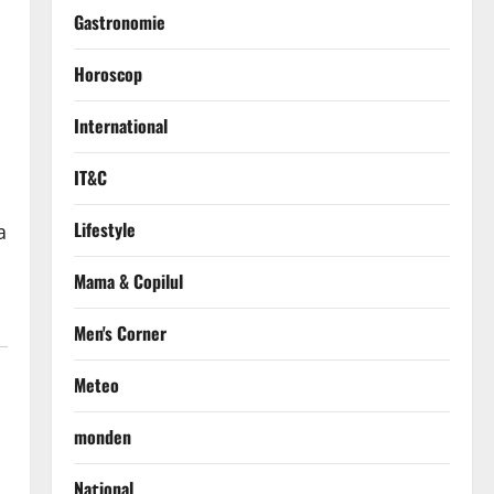
Gastronomie
Horoscop
International
IT&C
Lifestyle
a
Mama & Copilul
Men's Corner
Meteo
monden
Național