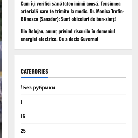
Cum îți verifici sănătatea inimii acasă. Tensiunea
arterială care te trimite la medic. Dr. Monica Trofin-
Bănescu (Sanador): Sunt obiceiuri de bun-simț!
Ilie Bolojan, anunț privind riscurile în domeniul
energiei electrice. Ce a decis Guvernul
CATEGORIES
! Без рубрики
1
16
25