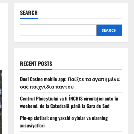
SEARCH
SEARCH
RECENT POSTS
Duel Casino mobile app: Παίξτε τα αγαπημένα
σας παιχνίδια παντού
Centrul Ploieștiului va fi ÎNCHIS circulației auto în
weekend, de la Catedrală până la Gara de Sud
Pin-up slotlari: eng yaxshi o‘yinlar va ularning
xususiyatlari