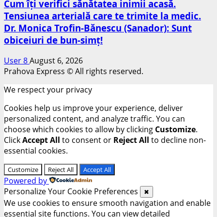
Cum îți verifici sănătatea inimii acasă.
Tensiunea arterială care te trimite la medic.
Dr. Monica Trofin-Bănescu (Sanador): Sunt
obiceiuri de bun-simț!
User 8
August 6, 2026
Prahova Express © All rights reserved.
We respect your privacy
Cookies help us improve your experience, deliver
personalized content, and analyze traffic. You can
choose which cookies to allow by clicking
Customize
.
Click
Accept All
to consent or
Reject All
to decline non-
essential cookies.
Customize
Reject All
Accept All
Powered by
Personalize Your Cookie Preferences
✖
We use cookies to ensure smooth navigation and enable
essential site functions. You can view detailed