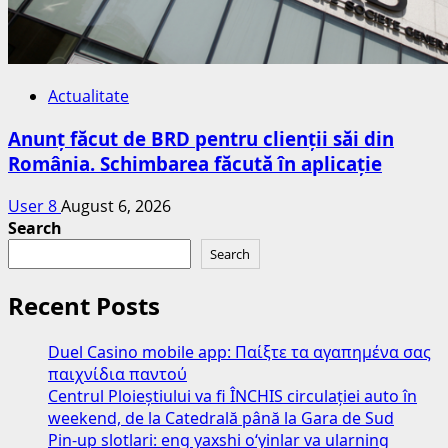
Actualitate
Anunț făcut de BRD pentru clienții săi din
România. Schimbarea făcută în aplicație
User 8
August 6, 2026
Search
Search
Recent Posts
Duel Casino mobile app: Παίξτε τα αγαπημένα σας
παιχνίδια παντού
Centrul Ploieștiului va fi ÎNCHIS circulației auto în
weekend, de la Catedrală până la Gara de Sud
Pin-up slotlari: eng yaxshi o‘yinlar va ularning