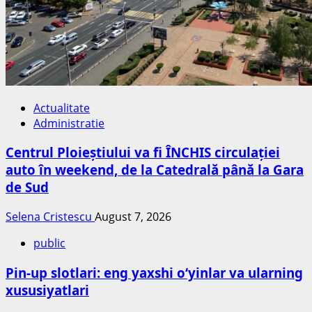
Actualitate
Administratie
Centrul Ploieștiului va fi ÎNCHIS circulației
auto în weekend, de la Catedrală până la Gara
de Sud
Selena Cristescu
August 7, 2026
public
Pin-up slotlari: eng yaxshi o‘yinlar va ularning
xususiyatlari