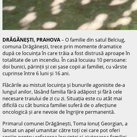
DRĂGĂNEȘTI, PRAHOVA
– O familie din satul Belciug,
comuna Drăgănești, trece prin momente dramatice
după ce locuința în care trăia a fost distrusă aproape în
totalitate de un incendiu. În casă locuiau 10 persoane:
doi bunici, părinții și cei șase copii ai familiei, cu vârste
cuprinse între 6 luni și 16 ani.
Flăcările au mistuit locuința și bunurile agonisite de-a
lungul anilor, lăsând familia fără adăpost și fără cele
necesare traiului de zi cu zi. Situația este cu atât mai
dificilă cu cât bunica familiei suferă de o afecțiune
oncologică și are nevoie de îngrijire permanentă.
Primarul comunei Drăgănești,
Toma Ionuț Georgian
, a
lansat un apel umanitar către toți cei care pot oferi
sprijin pentru refacerea locuinței și ajutorarea familiei