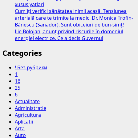
xususiyatlari
Cum îți verifici sănătatea inimii acasă. Tensiunea
arterială care te trimite la medic. Dr. Monica Trofin-
Bănescu (Sanador): Sunt obiceiuri de bun-simț!
Ilie Bolojan, anunț privind riscurile în domeniul
energiei electrice. Ce a decis Guvernul
Categories
! Без рубрики
1
16
25
6
Actualitate
Administratie
Agricultura
Aplicatii
Arta
Auto