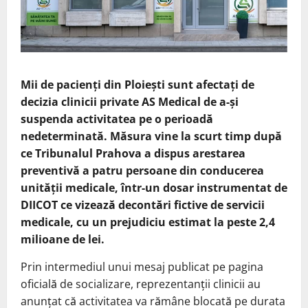
Mii de pacienți din Ploiești sunt afectați de
decizia clinicii private AS Medical de a-și
suspenda activitatea pe o perioadă
nedeterminată. Măsura vine la scurt timp după
ce Tribunalul Prahova a dispus arestarea
preventivă a patru persoane din conducerea
unității medicale, într-un dosar instrumentat de
DIICOT ce vizează decontări fictive de servicii
medicale, cu un prejudiciu estimat la peste 2,4
milioane de lei.
Prin intermediul unui mesaj publicat pe pagina
oficială de socializare, reprezentanții clinicii au
anunțat că activitatea va rămâne blocată pe durata