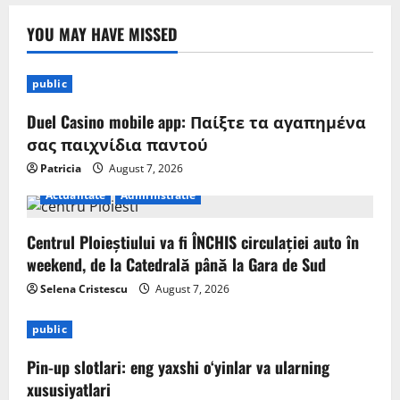
YOU MAY HAVE MISSED
public
Duel Casino mobile app: Παίξτε τα αγαπημένα
σας παιχνίδια παντού
Patricia
August 7, 2026
Actualitate
Administratie
Centrul Ploieștiului va fi ÎNCHIS circulației auto în
weekend, de la Catedrală până la Gara de Sud
Selena Cristescu
August 7, 2026
public
Pin-up slotlari: eng yaxshi o‘yinlar va ularning
xususiyatlari