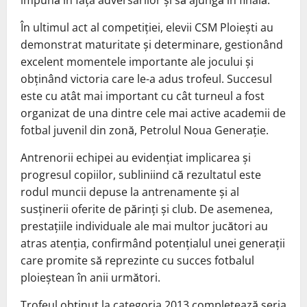
În ultimul act al competiției, elevii CSM Ploiești au
demonstrat maturitate și determinare, gestionând
excelent momentele importante ale jocului și
obținând victoria care le-a adus trofeul. Succesul
este cu atât mai important cu cât turneul a fost
organizat de una dintre cele mai active academii de
fotbal juvenil din zonă, Petrolul Noua Generație.
Antrenorii echipei au evidențiat implicarea și
progresul copiilor, subliniind că rezultatul este
rodul muncii depuse la antrenamente și al
susținerii oferite de părinți și club. De asemenea,
prestațiile individuale ale mai multor jucători au
atras atenția, confirmând potențialul unei generații
care promite să reprezinte cu succes fotbalul
ploieștean în anii următori.
Trofeul obținut la categoria 2013 completează seria