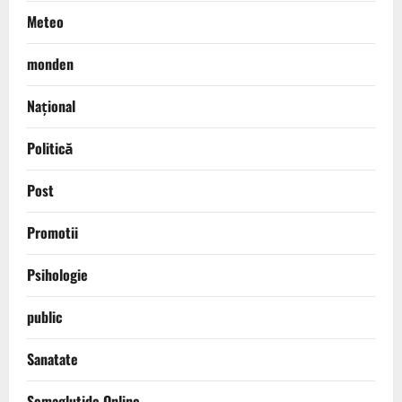
Meteo
monden
Național
Politică
Post
Promotii
Psihologie
public
Sanatate
Semaglutide Online