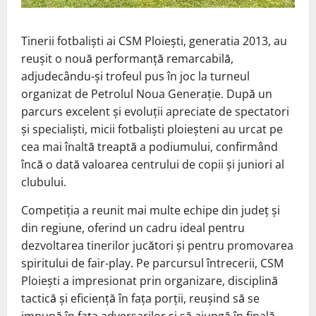
Tinerii fotbaliști ai CSM Ploiești, generatia 2013, au
reușit o nouă performanță remarcabilă,
adjudecându-și trofeul pus în joc la turneul
organizat de Petrolul Noua Generație. După un
parcurs excelent și evoluții apreciate de spectatori
și specialiști, micii fotbaliști ploieșteni au urcat pe
cea mai înaltă treaptă a podiumului, confirmând
încă o dată valoarea centrului de copii și juniori al
clubului.
Competiția a reunit mai multe echipe din județ și
din regiune, oferind un cadru ideal pentru
dezvoltarea tinerilor jucători și pentru promovarea
spiritului de fair-play. Pe parcursul întrecerii, CSM
Ploiești a impresionat prin organizare, disciplină
tactică și eficiență în fața porții, reușind să se
impună în fața adversarilor și să ajungă în finală.