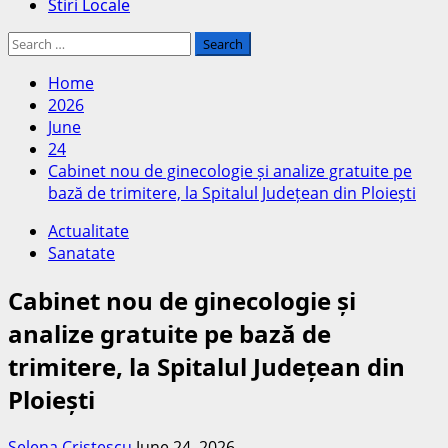
Stiri Locale
Search
for:
Home
2026
June
24
Cabinet nou de ginecologie și analize gratuite pe
bază de trimitere, la Spitalul Județean din Ploiești
Actualitate
Sanatate
Cabinet nou de ginecologie și
analize gratuite pe bază de
trimitere, la Spitalul Județean din
Ploiești
Selena Cristescu
June 24, 2026