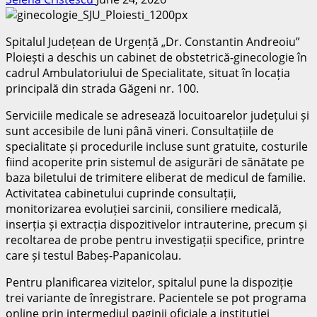
Spitalul Județean de Urgență „Dr. Constantin Andreoiu”
Ploiești a deschis un cabinet de obstetrică-ginecologie în
cadrul Ambulatoriului de Specialitate, situat în locația
principală din strada Găgeni nr. 100.
Serviciile medicale se adresează locuitoarelor județului și
sunt accesibile de luni până vineri. Consultațiile de
specialitate și procedurile incluse sunt gratuite, costurile
fiind acoperite prin sistemul de asigurări de sănătate pe
baza biletului de trimitere eliberat de medicul de familie.
Activitatea cabinetului cuprinde consultații,
monitorizarea evoluției sarcinii, consiliere medicală,
inserția și extracția dispozitivelor intrauterine, precum și
recoltarea de probe pentru investigații specifice, printre
care și testul Babeș-Papanicolau.
Pentru planificarea vizitelor, spitalul pune la dispoziție
trei variante de înregistrare. Pacientele se pot programa
online prin intermediul paginii oficiale a instituției