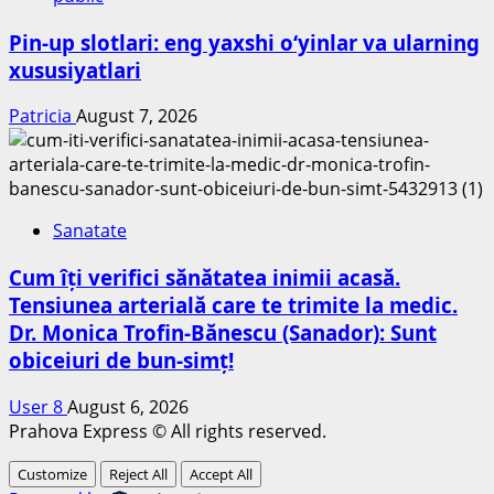
Pin-up slotlari: eng yaxshi o‘yinlar va ularning
xususiyatlari
Patricia
August 7, 2026
Sanatate
Cum îți verifici sănătatea inimii acasă.
Tensiunea arterială care te trimite la medic.
Dr. Monica Trofin-Bănescu (Sanador): Sunt
obiceiuri de bun-simț!
User 8
August 6, 2026
Prahova Express © All rights reserved.
Customize
Reject All
Accept All