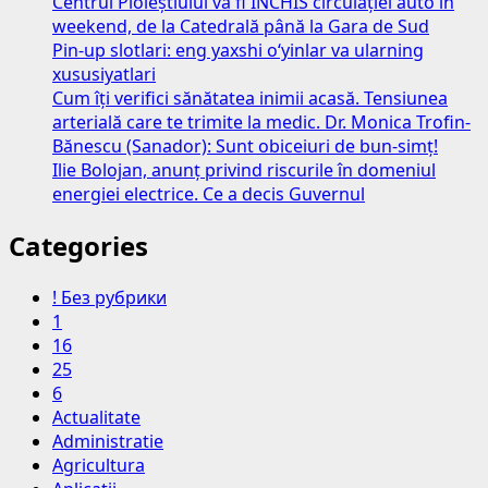
Centrul Ploieștiului va fi ÎNCHIS circulației auto în
weekend, de la Catedrală până la Gara de Sud
Pin-up slotlari: eng yaxshi o‘yinlar va ularning
xususiyatlari
Cum îți verifici sănătatea inimii acasă. Tensiunea
arterială care te trimite la medic. Dr. Monica Trofin-
Bănescu (Sanador): Sunt obiceiuri de bun-simț!
Ilie Bolojan, anunț privind riscurile în domeniul
energiei electrice. Ce a decis Guvernul
Categories
! Без рубрики
1
16
25
6
Actualitate
Administratie
Agricultura