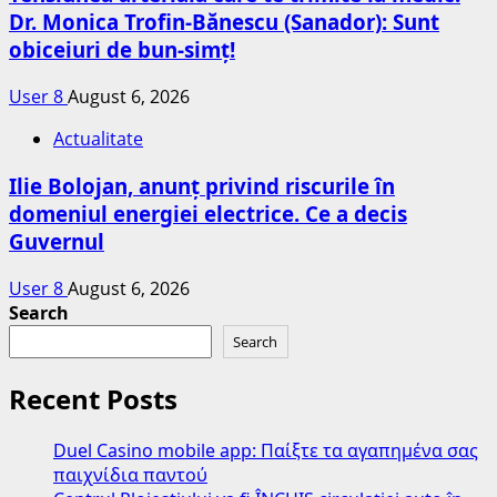
Dr. Monica Trofin-Bănescu (Sanador): Sunt
obiceiuri de bun-simț!
User 8
August 6, 2026
Actualitate
Ilie Bolojan, anunț privind riscurile în
domeniul energiei electrice. Ce a decis
Guvernul
User 8
August 6, 2026
Search
Search
Recent Posts
Duel Casino mobile app: Παίξτε τα αγαπημένα σας
παιχνίδια παντού