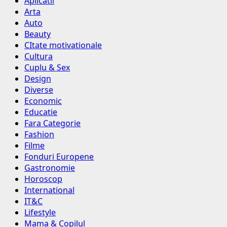
Aplicatii
Arta
Auto
Beauty
CItate motivationale
Cultura
Cuplu & Sex
Design
Diverse
Economic
Educatie
Fara Categorie
Fashion
Filme
Fonduri Europene
Gastronomie
Horoscop
International
IT&C
Lifestyle
Mama & Copilul