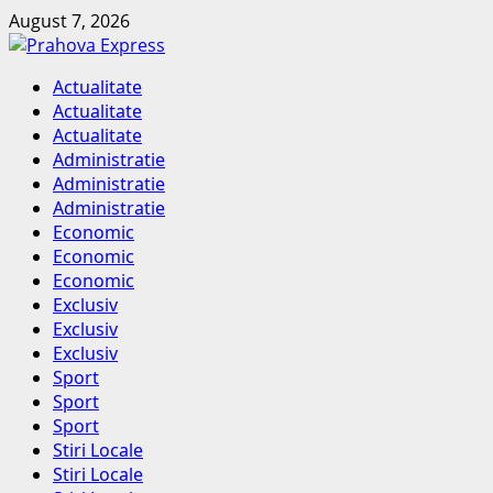
Skip
August 7, 2026
to
content
Primary
Actualitate
Menu
Actualitate
Actualitate
Administratie
Administratie
Administratie
Economic
Economic
Economic
Exclusiv
Exclusiv
Exclusiv
Sport
Sport
Sport
Stiri Locale
Stiri Locale