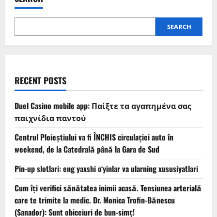
SEARCH
RECENT POSTS
Duel Casino mobile app: Παίξτε τα αγαπημένα σας
παιχνίδια παντού
Centrul Ploieștiului va fi ÎNCHIS circulației auto în
weekend, de la Catedrală până la Gara de Sud
Pin-up slotlari: eng yaxshi o‘yinlar va ularning xususiyatlari
Cum îți verifici sănătatea inimii acasă. Tensiunea arterială
care te trimite la medic. Dr. Monica Trofin-Bănescu
(Sanador): Sunt obiceiuri de bun-simț!