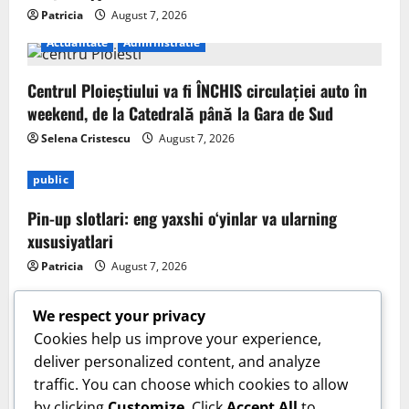
Patricia
August 7, 2026
Actualitate
Administratie
Centrul Ploieștiului va fi ÎNCHIS circulației auto în
weekend, de la Catedrală până la Gara de Sud
Selena Cristescu
August 7, 2026
public
Pin-up slotlari: eng yaxshi o‘yinlar va ularning
xususiyatlari
Patricia
August 7, 2026
We respect your privacy
Cookies help us improve your experience,
deliver personalized content, and analyze
Sanatate
traffic. You can choose which cookies to allow
by clicking
Customize
. Click
Accept All
to