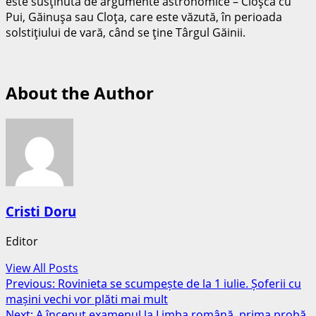
este susţinută de argumente astronomice – Cloşca cu
Pui, Găinuşa sau Cloţa, care este văzută, în perioada
solstiţiului de vară, când se ţine Târgul Găinii.
About the Author
Cristi Doru
Editor
View All Posts
Post
Previous:
Rovinieta se scumpește de la 1 iulie. Șoferii cu
mașini vechi vor plăti mai mult
navigation
Next:
A început examenul la Limba română, prima probă