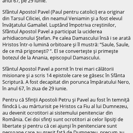
anul 67, pe 29 iunie.
Sfântul Apostol Pavel (Paul pentru catolici) era originar
din Tarsul Ciliciei, din neamul Veniamin şi a fost elevul
învăţatului Gamaliel. Luptând împotriva creştinilor,
Sfântul Apostol Pavel a participat la uciderea
arhidiaconului Ştefan. Pe calea Damascului însă i se arată
Hristos într-o lumină orbitoare şi îl mustră: “Saule, Saule,
de ce mă prigoneşti? “. El se converteşte şi primeşte
botezul de la Anania, episcopul Damascului.
Sfântul Apostol Pavel a pornit în trei mari călătorii
misionare şi a scris 14 epistole care se găsesc în Sfânta
Scriptură. A fost decapitat din porunca împăratului Nero,
în anul 67, în ziua de 29 iunie.
Pentru că Sfinţii Apostoli Petru şi Pavel au fost în temniţă
fiindcă L-au mărturisit pe Hristos ca Fiu al lui Dumnezeu,
au devenit ocrotitori ai sistemului penitenciar din
România. Cei doi sfinţi sunt ocrotitori ai celor lipsiţi de
libertate şi pentru că cei ajunşi în penitenciare sunt
persoane care au greşit faţă de Dumnezeu, precum au