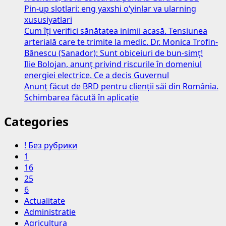
Pin-up slotlari: eng yaxshi o‘yinlar va ularning
xususiyatlari
Cum îți verifici sănătatea inimii acasă. Tensiunea
arterială care te trimite la medic. Dr. Monica Trofin-
Bănescu (Sanador): Sunt obiceiuri de bun-simț!
Ilie Bolojan, anunț privind riscurile în domeniul
energiei electrice. Ce a decis Guvernul
Anunț făcut de BRD pentru clienții săi din România.
Schimbarea făcută în aplicație
Categories
! Без рубрики
1
16
25
6
Actualitate
Administratie
Agricultura