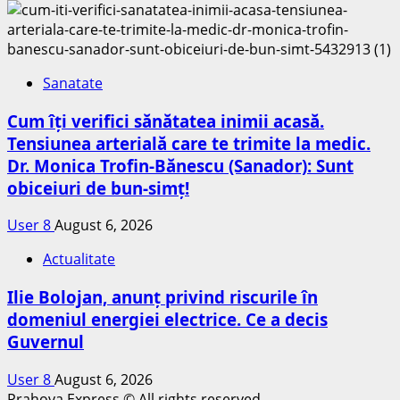
Sanatate
Cum îți verifici sănătatea inimii acasă.
Tensiunea arterială care te trimite la medic.
Dr. Monica Trofin-Bănescu (Sanador): Sunt
obiceiuri de bun-simț!
User 8
August 6, 2026
Actualitate
Ilie Bolojan, anunț privind riscurile în
domeniul energiei electrice. Ce a decis
Guvernul
User 8
August 6, 2026
Prahova Express © All rights reserved.