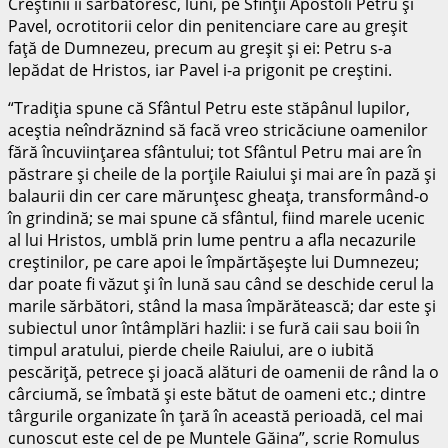
Creştinii îi sărbătoresc, luni, pe Sfinţii Apostoli Petru şi
Pavel, ocrotitorii celor din penitenciare care au greşit
faţă de Dumnezeu, precum au greşit şi ei: Petru s-a
lepădat de Hristos, iar Pavel i-a prigonit pe creştini.
“Tradiţia spune că Sfântul Petru este stăpânul lupilor,
aceştia neîndrăznind să facă vreo stricăciune oamenilor
fără încuviinţarea sfântului; tot Sfântul Petru mai are în
păstrare şi cheile de la porţile Raiului şi mai are în pază şi
balaurii din cer care mărunţesc gheaţa, transformând-o
în grindină; se mai spune că sfântul, fiind marele ucenic
al lui Hristos, umblă prin lume pentru a afla necazurile
creştinilor, pe care apoi le împărtăşeşte lui Dumnezeu;
dar poate fi văzut şi în lună sau când se deschide cerul la
marile sărbători, stând la masa împărătească; dar este şi
subiectul unor întâmplări hazlii: i se fură caii sau boii în
timpul aratului, pierde cheile Raiului, are o iubită
pescăriţă, petrece şi joacă alături de oamenii de rând la o
cârciumă, se îmbată şi este bătut de oameni etc.; dintre
târgurile organizate în ţară în această perioadă, cel mai
cunoscut este cel de pe Muntele Găina”, scrie Romulus