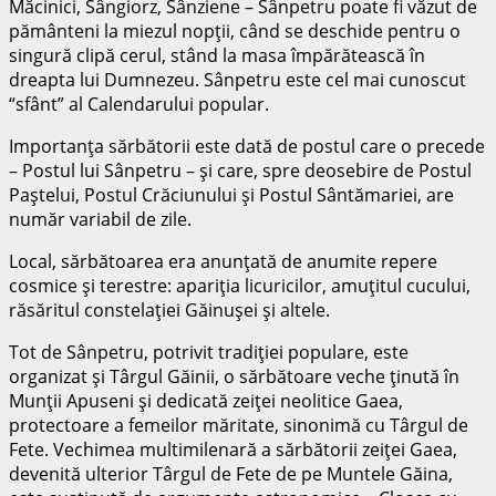
Măcinici, Sângiorz, Sânziene – Sânpetru poate fi văzut de
pământeni la miezul nopţii, când se deschide pentru o
singură clipă cerul, stând la masa împărătească în
dreapta lui Dumnezeu. Sânpetru este cel mai cunoscut
“sfânt” al Calendarului popular.
Importanţa sărbătorii este dată de postul care o precede
– Postul lui Sânpetru – şi care, spre deosebire de Postul
Paştelui, Postul Crăciunului şi Postul Sântămariei, are
număr variabil de zile.
Local, sărbătoarea era anunţată de anumite repere
cosmice şi terestre: apariţia licuricilor, amuţitul cucului,
răsăritul constelaţiei Găinuşei şi altele.
Tot de Sânpetru, potrivit tradiţiei populare, este
organizat şi Târgul Găinii, o sărbătoare veche ţinută în
Munţii Apuseni şi dedicată zeiţei neolitice Gaea,
protectoare a femeilor măritate, sinonimă cu Târgul de
Fete. Vechimea multimilenară a sărbătorii zeiţei Gaea,
devenită ulterior Târgul de Fete de pe Muntele Găina,