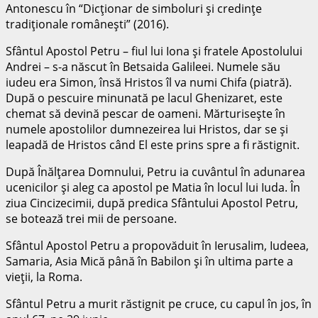
Antonescu în “Dicţionar de simboluri şi credinţe
tradiţionale româneşti” (2016).
Sfântul Apostol Petru – fiul lui Iona şi fratele Apostolului
Andrei – s-a născut în Betsaida Galileei. Numele său
iudeu era Simon, însă Hristos îl va numi Chifa (piatră).
După o pescuire minunată pe lacul Ghenizaret, este
chemat să devină pescar de oameni. Mărturiseşte în
numele apostolilor dumnezeirea lui Hristos, dar se şi
leapadă de Hristos când El este prins spre a fi răstignit.
După Înălţarea Domnului, Petru ia cuvântul în adunarea
ucenicilor şi aleg ca apostol pe Matia în locul lui Iuda. În
ziua Cincizecimii, după predica Sfântului Apostol Petru,
se botează trei mii de persoane.
Sfântul Apostol Petru a propovăduit în Ierusalim, Iudeea,
Samaria, Asia Mică până în Babilon şi în ultima parte a
vieţii, la Roma.
Sfântul Petru a murit răstignit pe cruce, cu capul în jos, în