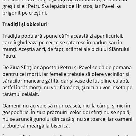
greşit şi ei: Petru S-a lepădat de Hristos, iar Pavel i-a
prigonit pe creştini.
Tradiţii şi obiceiuri
Tradiţia populară spune că în această zi apar licuricii,
care îi ghidează pe cei ce se rătăcesc în păduri sau în
munţi. Aceştia ar fi, de fapt, scântei ale biciului Sfântului
Petru.
De Ziua Sfinţilor Apostoli Petru şi Pavel se dă de pomană
pentru cei morţi, iar femeile trebuie să ofere vecinilor şi
săracilor mâncare gătită, dar şi vase de lut pline cu apă,
astfel încât morţii nu vor flămânzi, şi nici nu vor înseta pe
tărâmul celălalt.
Oamenii nu au voie să muncească, nici la câmp, şi nici în
gospodărie. În ziua prăznuirii celor doi sfinţi nu se spală,
nu se aruncă gunoiul din casă şi nu se toarce, iar oamenii
trebuie să meargă la biserică.