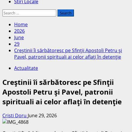
Stiri Locale
Search
for:
Home
2026
June
29
Creştinii îi sărbătoresc pe Sfinţii Apostoli Petru şi
Pavel, patronii spirituali ai celor aflaţi în detenţie
Actualitate
Creştinii îi sărbătoresc pe Sfinţii
Apostoli Petru şi Pavel, patronii
spirituali ai celor aflaţi în detenţie
Cristi Doru
June 29, 2026