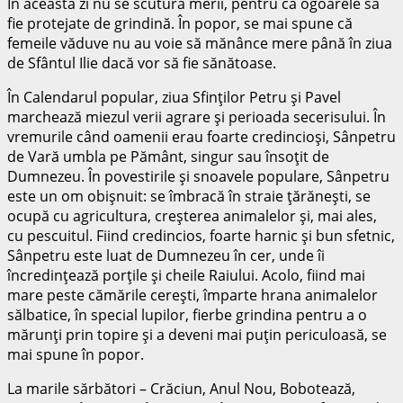
În această zi nu se scutură merii, pentru ca ogoarele să
fie protejate de grindină. În popor, se mai spune că
femeile văduve nu au voie să mănânce mere până în ziua
de Sfântul Ilie dacă vor să fie sănătoase.
În Calendarul popular, ziua Sfinţilor Petru şi Pavel
marchează miezul verii agrare şi perioada secerisului. În
vremurile când oamenii erau foarte credincioşi, Sânpetru
de Vară umbla pe Pământ, singur sau însoţit de
Dumnezeu. În povestirile şi snoavele populare, Sânpetru
este un om obişnuit: se îmbracă în straie ţărăneşti, se
ocupă cu agricultura, creşterea animalelor şi, mai ales,
cu pescuitul. Fiind credincios, foarte harnic şi bun sfetnic,
Sânpetru este luat de Dumnezeu în cer, unde îi
încredinţează porţile şi cheile Raiului. Acolo, fiind mai
mare peste cămările cereşti, împarte hrana animalelor
sălbatice, în special lupilor, fierbe grindina pentru a o
mărunţi prin topire şi a deveni mai puţin periculoasă, se
mai spune în popor.
La marile sărbători – Crăciun, Anul Nou, Bobotează,