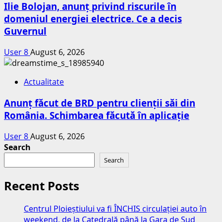
Ilie Bolojan, anunț privind riscurile în
domeniul energiei electrice. Ce a decis
Guvernul
User 8
August 6, 2026
Actualitate
Anunț făcut de BRD pentru clienții săi din
România. Schimbarea făcută în aplicație
User 8
August 6, 2026
Search
Search
Recent Posts
Centrul Ploieștiului va fi ÎNCHIS circulației auto în
weekend, de la Catedrală până la Gara de Sud