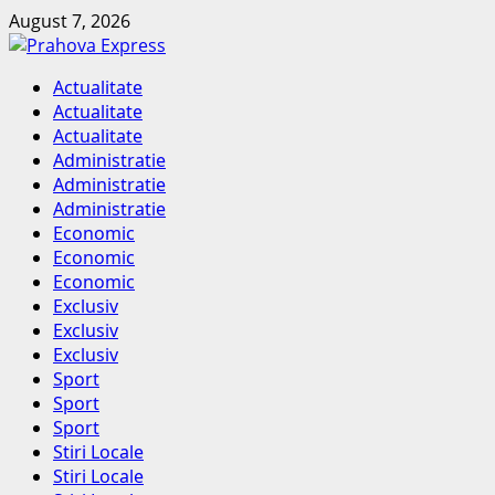
Skip
August 7, 2026
to
content
Primary
Actualitate
Menu
Actualitate
Actualitate
Administratie
Administratie
Administratie
Economic
Economic
Economic
Exclusiv
Exclusiv
Exclusiv
Sport
Sport
Sport
Stiri Locale
Stiri Locale