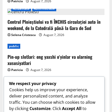
Patricia
August 7, 2026
Actualitate
Administratie
Centrul Ploieștiului va fi ÎNCHIS circulației auto în
weekend, de la Catedrală până la Gara de Sud
Selena Cristescu
August 7, 2026
public
Pin-up slotlari: eng yaxshi o‘yinlar va ularning
xususiyatlari
Patricia
August 7, 2026
We respect your privacy
Cookies help us improve your experience,
deliver personalized content, and analyze
Sanatate
traffic. You can choose which cookies to allow
by clicking
Customize
. Click
Accept All
to
Cum îți verifici sănătatea inimii acasă. Tensiunea