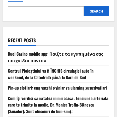
SEARCH
RECENT POSTS
Duel Casino mobile app: Παίξτε τα αγαπημένα σας
παιχνίδια παντού
Centrul Ploieștiului va fi ÎNCHIS circulației auto în
weekend, de la Catedrală până la Gara de Sud
Pin-up slotlari: eng yaxshi o‘yinlar va ularning xususiyatlari
Cum îți verifici sănătatea inimii acasă. Tensiunea arterială
care te trimite la medic. Dr. Monica Trofin-Bănescu
(Sanador): Sunt obiceiuri de bun-simț!