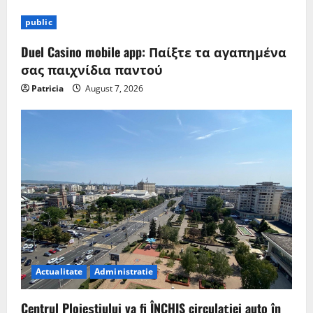
public
Duel Casino mobile app: Παίξτε τα αγαπημένα
σας παιχνίδια παντού
Patricia
August 7, 2026
Actualitate
Administratie
Centrul Ploieștiului va fi ÎNCHIS circulației auto în