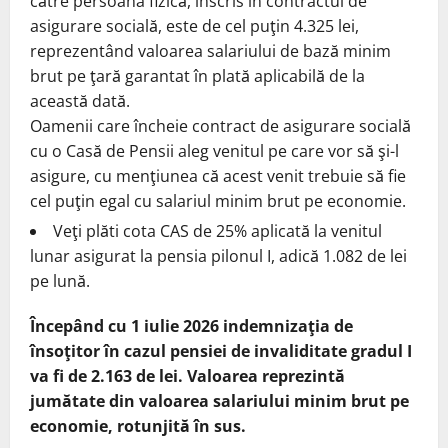
către persoana fizică, înscris în contractul de
asigurare socială, este de cel puţin 4.325 lei,
reprezentând valoarea salariului de bază minim
brut pe ţară garantat în plată aplicabilă de la
această dată.
Oamenii care încheie contract de asigurare socială
cu o Casă de Pensii aleg venitul pe care vor să şi-l
asigure, cu menţiunea că acest venit trebuie să fie
cel puţin egal cu salariul minim brut pe economie.
Veţi plăti cota CAS de 25% aplicată la venitul
lunar asigurat la pensia pilonul I, adică 1.082 de lei
pe lună.
Începând cu 1 iulie 2026 indemnizaţia de
însoţitor în cazul pensiei de invaliditate gradul I
va fi de 2.163 de lei. Valoarea reprezintă
jumătate din valoarea salariului minim brut pe
economie, rotunjită în sus.