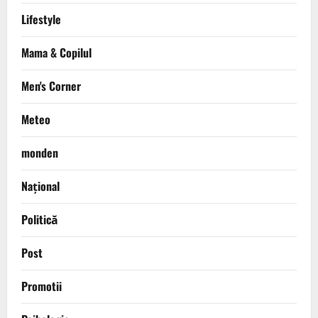
Lifestyle
Mama & Copilul
Men's Corner
Meteo
monden
Național
Politică
Post
Promotii