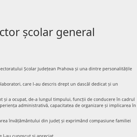
ctor școlar general
spectoratului Școlar Județean Prahova și una dintre personalitățile
colaboratori, care l-au descris drept un dascăl dedicat și un
t și a ocupat, de-a lungul timpului, funcții de conducere în cadrul
experiența administrativă, capacitatea de organizare și implicarea în
tarea învățământului din județ și exprimând compasiune familiei
e l-au cunoscut și apreciat.