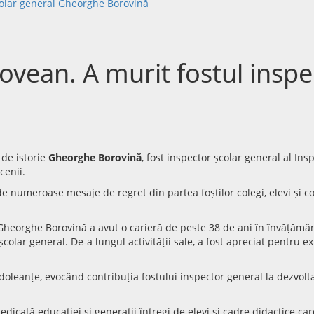
colar general Gheorghe Borovină
ovean. A murit fostul inspe
 de istorie
Gheorghe Borovină
, fost inspector școlar general al In
cenii.
tă de numeroase mesaje de regret din partea foștilor colegi, elevi și 
, Gheorghe Borovină a avut o carieră de peste 38 de ani în învățămân
colar general. De-a lungul activității sale, a fost apreciat pentru 
oleanțe, evocând contribuția fostului inspector general la dezvol
icată educației și generații întregi de elevi și cadre didactice car