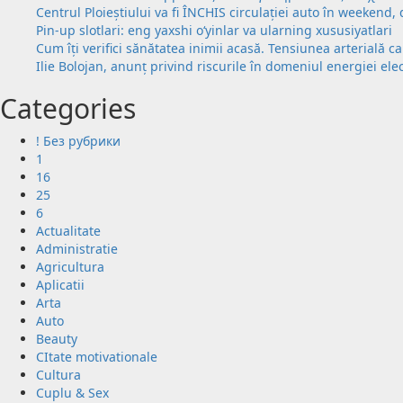
Centrul Ploieștiului va fi ÎNCHIS circulației auto în weekend
Pin-up slotlari: eng yaxshi o‘yinlar va ularning xususiyatlari
Cum îți verifici sănătatea inimii acasă. Tensiunea arterială c
Ilie Bolojan, anunț privind riscurile în domeniul energiei ele
Categories
! Без рубрики
1
16
25
6
Actualitate
Administratie
Agricultura
Aplicatii
Arta
Auto
Beauty
CItate motivationale
Cultura
Cuplu & Sex