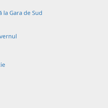
nă la Gara de Sud
uvernul
ie