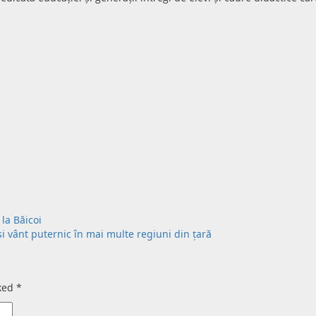
la Băicoi
și vânt puternic în mai multe regiuni din țară
rked
*