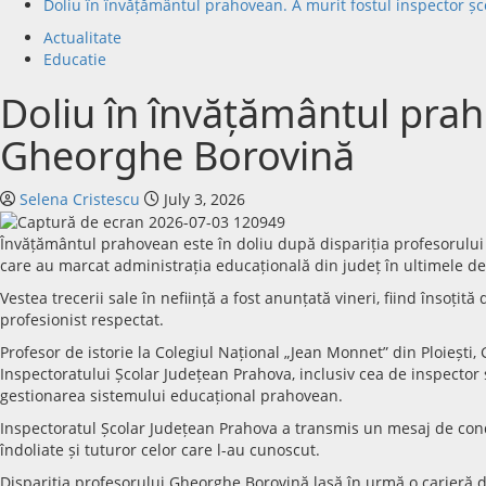
Doliu în învățământul prahovean. A murit fostul inspector ș
Actualitate
Educatie
Doliu în învățământul prah
Gheorghe Borovină
Selena Cristescu
July 3, 2026
Învățământul prahovean este în doliu după dispariția profesorului
care au marcat administrația educațională din județ în ultimele de
Vestea trecerii sale în neființă a fost anunțată vineri, fiind însoți
profesionist respectat.
Profesor de istorie la Colegiul Național „Jean Monnet” din Ploiești
Inspectoratului Școlar Județean Prahova, inclusiv cea de inspector ș
gestionarea sistemului educațional prahovean.
Inspectoratul Școlar Județean Prahova a transmis un mesaj de cond
îndoliate și tuturor celor care l-au cunoscut.
Dispariția profesorului Gheorghe Borovină lasă în urmă o carieră ded