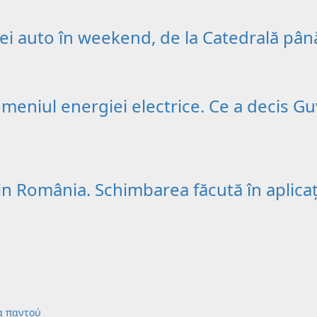
ației auto în weekend, de la Catedrală pâ
domeniul energiei electrice. Ce a decis G
in România. Schimbarea făcută în aplicaț
α παντού