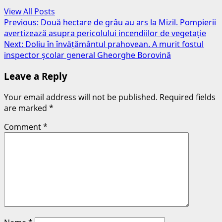
View All Posts
Post
Previous:
Două hectare de grâu au ars la Mizil. Pompierii
avertizează asupra pericolului incendiilor de vegetație
navigation
Next:
Doliu în învățământul prahovean. A murit fostul
inspector școlar general Gheorghe Borovină
Leave a Reply
Your email address will not be published.
Required fields
are marked
*
Comment
*