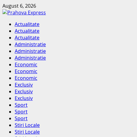
Skip
August 6, 2026
to
content
Primary
Actualitate
Menu
Actualitate
Actualitate
Administratie
Administratie
Administratie
Economic
Economic
Economic
Exclusiv
Exclusiv
Exclusiv
Sport
Sport
Sport
Stiri Locale
Stiri Locale