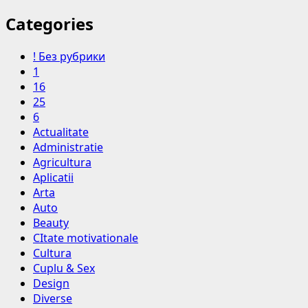
Categories
! Без рубрики
1
16
25
6
Actualitate
Administratie
Agricultura
Aplicatii
Arta
Auto
Beauty
CItate motivationale
Cultura
Cuplu & Sex
Design
Diverse