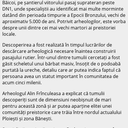
Băicoi
, pe șantierul viitorului pasaj suprateran peste
DN1, unde specialiștii au identificat mai multe morminte
datând din perioada timpurie a Epocii Bronzului, vechi de
aproximativ
5.000 de ani
. Potrivit arheologilor, este vorba
despre unii dintre cei mai vechi martori ai preistoriei
locale.
Descoperirea a fost realizată în timpul lucrărilor de
descărcare arheologică necesare înaintea construirii
pasajului rutier. Într-unul dintre tumulii cercetați a fost
găsit scheletul unui bărbat masiv, însoțit de o podoabă
purtată la ureche, detaliu care ar putea indica faptul că
persoana avea un statut important în comunitatea de
acum cinci milenii.
Arheologul Alin Frînculeasa a explicat că tumulii
descoperiți sunt de dimensiuni neobișnuit de mari
pentru această zonă și ar putea aparține elitei unei
comunități preistorice care trăia între nordul actualului
Ploiești
și zona
Bănești
.