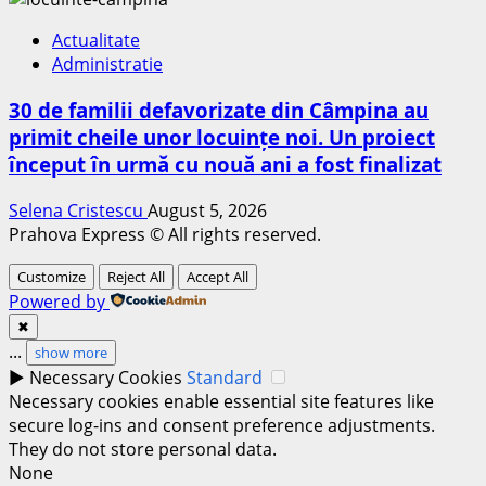
Actualitate
Administratie
30 de familii defavorizate din Câmpina au
primit cheile unor locuințe noi. Un proiect
început în urmă cu nouă ani a fost finalizat
Selena Cristescu
August 5, 2026
Prahova Express © All rights reserved.
Customize
Reject All
Accept All
Powered by
✖
...
show more
►
Necessary Cookies
Standard
Necessary cookies enable essential site features like
secure log-ins and consent preference adjustments.
They do not store personal data.
None