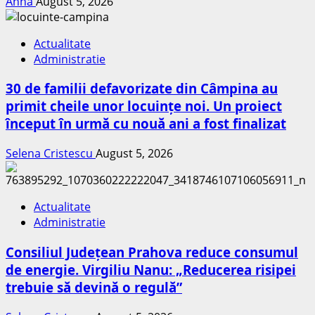
Anna
August 5, 2026
Actualitate
Administratie
30 de familii defavorizate din Câmpina au
primit cheile unor locuințe noi. Un proiect
început în urmă cu nouă ani a fost finalizat
Selena Cristescu
August 5, 2026
Actualitate
Administratie
Consiliul Județean Prahova reduce consumul
de energie. Virgiliu Nanu: „Reducerea risipei
trebuie să devină o regulă”