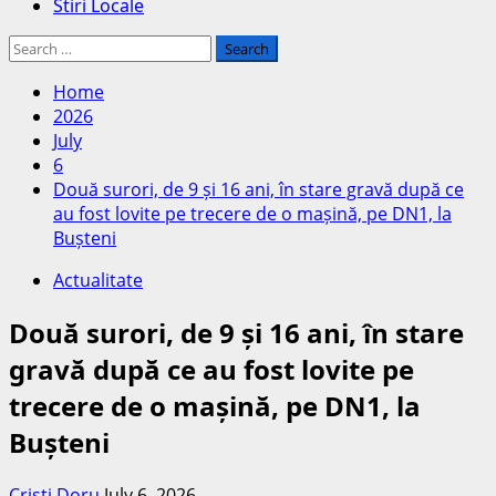
Stiri Locale
Search
for:
Home
2026
July
6
Două surori, de 9 și 16 ani, în stare gravă după ce
au fost lovite pe trecere de o mașină, pe DN1, la
Bușteni
Actualitate
Două surori, de 9 și 16 ani, în stare
gravă după ce au fost lovite pe
trecere de o mașină, pe DN1, la
Bușteni
Cristi Doru
July 6, 2026