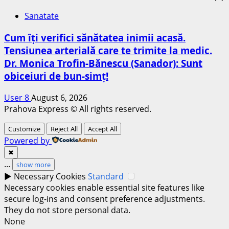
Sanatate
Cum îți verifici sănătatea inimii acasă.
Tensiunea arterială care te trimite la medic.
Dr. Monica Trofin-Bănescu (Sanador): Sunt
obiceiuri de bun-simț!
User 8
August 6, 2026
Prahova Express © All rights reserved.
Customize
Reject All
Accept All
Powered by
✖
...
show more
►
Necessary Cookies
Standard
Necessary cookies enable essential site features like
secure log-ins and consent preference adjustments.
They do not store personal data.
None