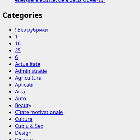
energiei electrice. Ce a decis Guvernul
Categories
! Без рубрики
1
16
25
6
Actualitate
Administratie
Agricultura
Aplicatii
Arta
Auto
Beauty
CItate motivationale
Cultura
Cuplu & Sex
Design
Diverse