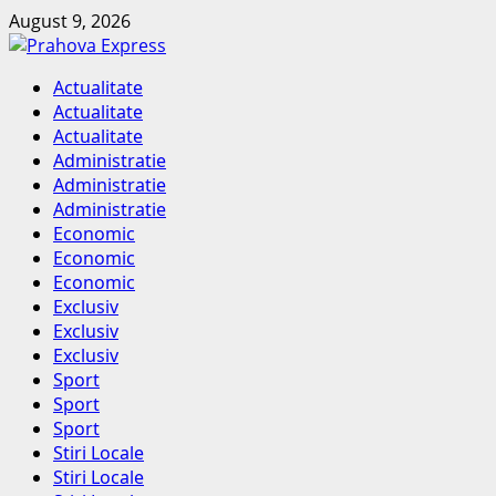
Skip
August 9, 2026
to
content
Primary
Actualitate
Menu
Actualitate
Actualitate
Administratie
Administratie
Administratie
Economic
Economic
Economic
Exclusiv
Exclusiv
Exclusiv
Sport
Sport
Sport
Stiri Locale
Stiri Locale