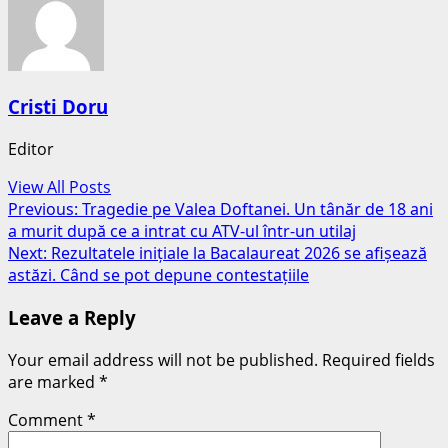
Cristi Doru
Editor
View All Posts
Post
Previous:
Tragedie pe Valea Doftanei. Un tânăr de 18 ani
a murit după ce a intrat cu ATV-ul într-un utilaj
navigation
Next:
Rezultatele inițiale la Bacalaureat 2026 se afișează
astăzi. Când se pot depune contestațiile
Leave a Reply
Your email address will not be published.
Required fields
are marked
*
Comment
*