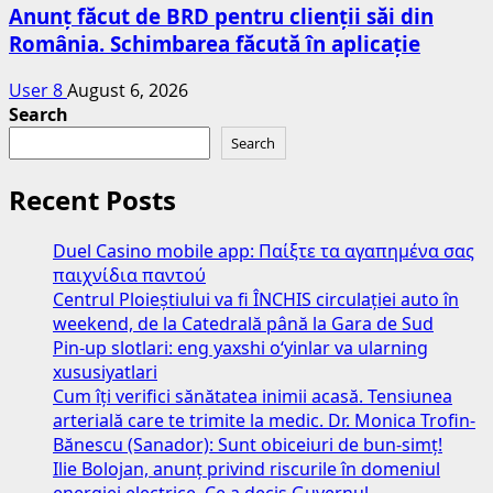
Anunț făcut de BRD pentru clienții săi din
România. Schimbarea făcută în aplicație
User 8
August 6, 2026
Search
Search
Recent Posts
Duel Casino mobile app: Παίξτε τα αγαπημένα σας
παιχνίδια παντού
Centrul Ploieștiului va fi ÎNCHIS circulației auto în
weekend, de la Catedrală până la Gara de Sud
Pin-up slotlari: eng yaxshi o‘yinlar va ularning
xususiyatlari
Cum îți verifici sănătatea inimii acasă. Tensiunea
arterială care te trimite la medic. Dr. Monica Trofin-
Bănescu (Sanador): Sunt obiceiuri de bun-simț!
Ilie Bolojan, anunț privind riscurile în domeniul