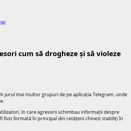
mei
sori cum să drogheze și să violeze
 în jurul mai multor grupuri de pe aplicația Telegram, unde
e.
utilizatori, în care agresorii schimbau informații despre
fost formată în principal din cetățeni chinezi stabiliți în