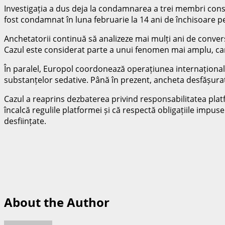
Investigația a dus deja la condamnarea a trei membri conside
fost condamnat în luna februarie la 14 ani de închisoare pen
Anchetatorii continuă să analizeze mai mulți ani de convers
Cazul este considerat parte a unui fenomen mai amplu, car
În paralel, Europol coordonează operațiunea internațională 
substanțelor sedative. Până în prezent, ancheta desfășurată
Cazul a reaprins dezbaterea privind responsabilitatea pla
încalcă regulile platformei și că respectă obligațiile impus
desființate.
About the Author