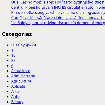
Duel Casino mobile app: Παίξτε τα αγαπημένα σας 
Centrul Ploieștiului va fi ÎNCHIS circulației auto în 
Pin-up slotlari: eng yaxshi o‘yinlar va ularning xususiy
Cum îți verifici sănătatea inimii acasă. Tensiunea art
Ilie Bolojan, anunț privind riscurile în domeniul energ
Categories
! Без рубрики
1
16
25
6
Actualitate
Administratie
Agricultura
Aplicatii
Arta
Auto
Beauty