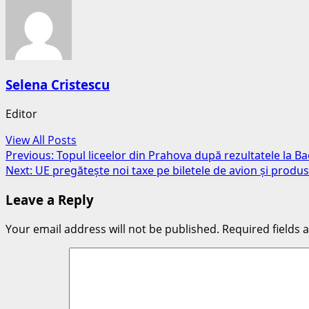
Selena Cristescu
Editor
View All Posts
Post
Previous:
Topul liceelor din Prahova după rezultatele la B
Next:
UE pregătește noi taxe pe biletele de avion și produs
navigation
Leave a Reply
Your email address will not be published.
Required fields