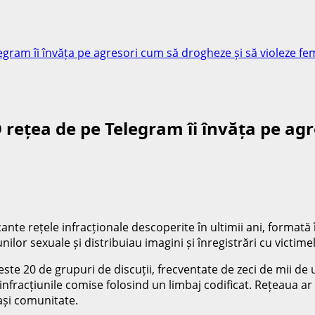
ram îi învăța pe agresori cum să drogheze și să violeze fe
ețea de pe Telegram îi învăța pe agre
nte rețele infracționale descoperite în ultimii ani, formată
r sexuale și distribuiau imagini și înregistrări cu victimel
este 20 de grupuri de discuții, frecventate de zeci de mii de 
fracțiunile comise folosind un limbaj codificat. Rețeaua ar fi 
ași comunitate.