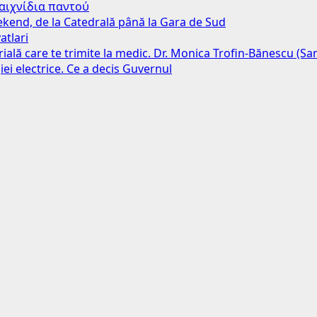
παιχνίδια παντού
weekend, de la Catedrală până la Gara de Sud
atlari
erială care te trimite la medic. Dr. Monica Trofin-Bănescu (S
iei electrice. Ce a decis Guvernul