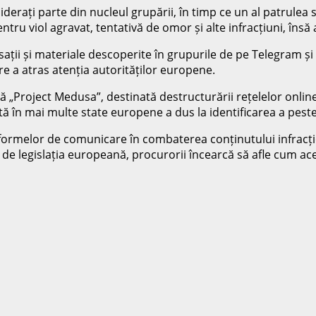
rați parte din nucleul grupării, în timp ce un al patrulea su
tru viol agravat, tentativă de omor și alte infracțiuni, însă 
ații și materiale descoperite în grupurile de pe Telegram și 
e a atras atenția autorităților europene.
„Project Medusa”, destinată destructurării rețelelor online 
 în mai multe state europene a dus la identificarea a peste 15
tformelor de comunicare în combaterea conținutului infracți
e de legislația europeană, procurorii încearcă să afle cum ace