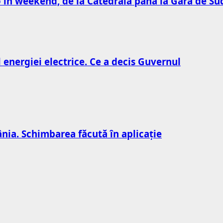
to în weekend, de la Catedrală până la Gara de Su
l energiei electrice. Ce a decis Guvernul
nia. Schimbarea făcută în aplicație