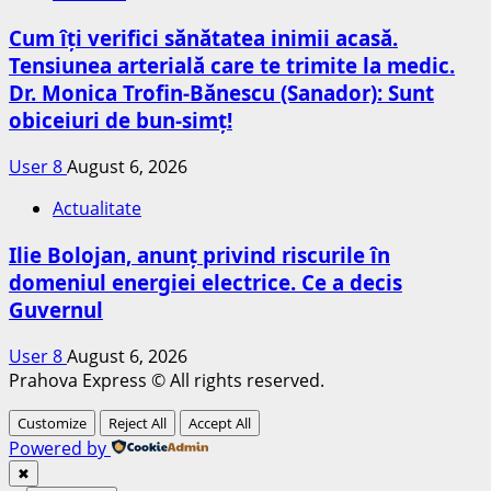
Cum îți verifici sănătatea inimii acasă.
Tensiunea arterială care te trimite la medic.
Dr. Monica Trofin-Bănescu (Sanador): Sunt
obiceiuri de bun-simț!
User 8
August 6, 2026
Actualitate
Ilie Bolojan, anunț privind riscurile în
domeniul energiei electrice. Ce a decis
Guvernul
User 8
August 6, 2026
Prahova Express © All rights reserved.
Customize
Reject All
Accept All
Powered by
✖