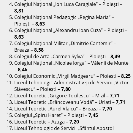
Colegiul Național „Ion Luca Caragiale” – Ploiești –
8,81
Colegiul Național Pedagogic „Regina Maria” –
Ploiești –
8,63
Colegiul Național „Alexandru Ioan Cuza” – Ploiești –
8,63
Colegiul Național Militar „Dimitrie Cantemir” –
Breaza –
8,58
Colegiul de Artă „Carmen Sylva” – Ploiești –
8,49
Colegiul Național „Nicolae Iorga” – Vălenii de Munte
–
8,46
Colegiul Economic „Virgil Madgearu” – Ploiești –
8,25
Liceul Tehnologic Administrativ și de Servicii „Victor
Slăvescu” – Ploiești –
7,80
Liceul Teoretic „Grigore Tocilescu” – Mizil –
7,71
Liceul Teoretic „Brâncoveanu Vodă” – Urlați –
7,71
Liceul Teoretic „Aurel Vlaicu” – Breaza –
7,70
Colegiul „Spiru Haret” – Ploiești –
7,45
Liceul Teoretic – Azuga –
7,20
Liceul Tehnologic de Servicii „Sfântul Apostol