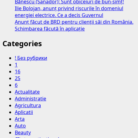
Bănescu (Sanador): Sunt obiceiuri de bun-simț!
Ilie Bolojan, anunț privind riscurile în domeniul
energiei electrice. Ce a decis Guvernul
Anunț făcut de BRD pentru clienții săi din România.
Schimbarea făcută în aplicație
Categories
! Без рубрики
1
16
25
6
Actualitate
Administratie
Agricultura
Aplicatii
Arta
Auto
Beauty