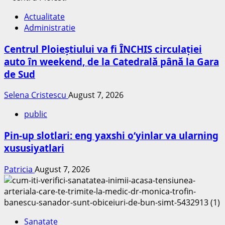
Actualitate
Administratie
Centrul Ploieștiului va fi ÎNCHIS circulației
auto în weekend, de la Catedrală până la Gara
de Sud
Selena Cristescu
August 7, 2026
public
Pin-up slotlari: eng yaxshi o‘yinlar va ularning
xususiyatlari
Patricia
August 7, 2026
Sanatate