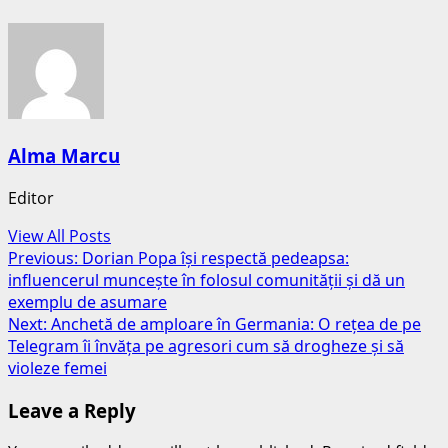
Alma Marcu
Editor
View All Posts
Post
Previous:
Dorian Popa își respectă pedeapsa:
influencerul muncește în folosul comunității și dă un
navigation
exemplu de asumare
Next:
Anchetă de amploare în Germania: O rețea de pe
Telegram îi învăța pe agresori cum să drogheze și să
violeze femei
Leave a Reply