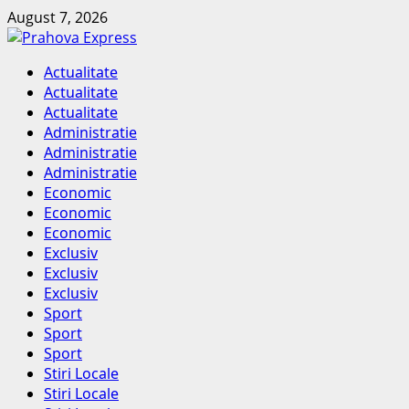
Skip
August 7, 2026
to
content
Primary
Actualitate
Menu
Actualitate
Actualitate
Administratie
Administratie
Administratie
Economic
Economic
Economic
Exclusiv
Exclusiv
Exclusiv
Sport
Sport
Sport
Stiri Locale
Stiri Locale