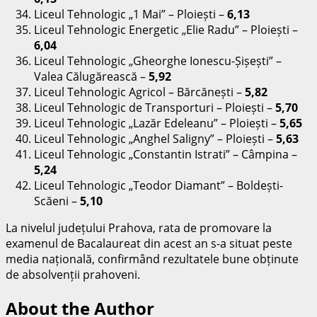
Liceul Tehnologic „1 Mai” – Ploiești –
6,13
Liceul Tehnologic Energetic „Elie Radu” – Ploiești –
6,04
Liceul Tehnologic „Gheorghe Ionescu-Șișești” –
Valea Călugărească –
5,92
Liceul Tehnologic Agricol – Bărcănești –
5,82
Liceul Tehnologic de Transporturi – Ploiești –
5,70
Liceul Tehnologic „Lazăr Edeleanu” – Ploiești –
5,65
Liceul Tehnologic „Anghel Saligny” – Ploiești –
5,63
Liceul Tehnologic „Constantin Istrati” – Câmpina –
5,24
Liceul Tehnologic „Teodor Diamant” – Boldești-
Scăeni –
5,10
La nivelul județului Prahova, rata de promovare la
examenul de Bacalaureat din acest an s-a situat peste
media națională, confirmând rezultatele bune obținute
de absolvenții prahoveni.
About the Author