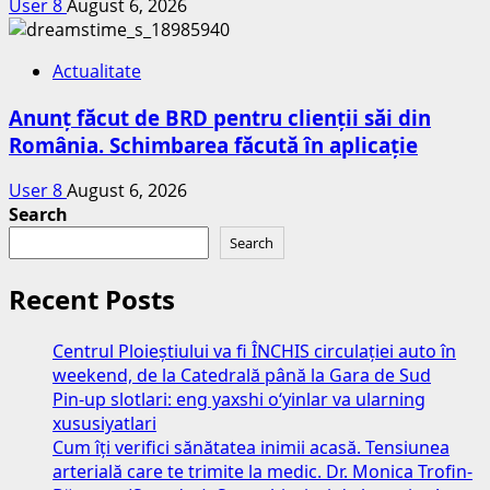
User 8
August 6, 2026
Actualitate
Anunț făcut de BRD pentru clienții săi din
România. Schimbarea făcută în aplicație
User 8
August 6, 2026
Search
Search
Recent Posts
Centrul Ploieștiului va fi ÎNCHIS circulației auto în
weekend, de la Catedrală până la Gara de Sud
Pin-up slotlari: eng yaxshi o‘yinlar va ularning
xususiyatlari
Cum îți verifici sănătatea inimii acasă. Tensiunea
arterială care te trimite la medic. Dr. Monica Trofin-