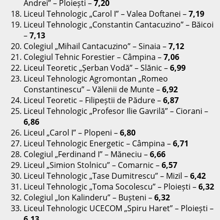
Andrei” – Ploiești –
7,20
Liceul Tehnologic „Carol I” – Valea Doftanei –
7,19
Liceul Tehnologic „Constantin Cantacuzino” – Băicoi
–
7,13
Colegiul „Mihail Cantacuzino” – Sinaia –
7,12
Colegiul Tehnic Forestier – Câmpina –
7,06
Liceul Teoretic „Șerban Vodă” – Slănic –
6,99
Liceul Tehnologic Agromontan „Romeo
Constantinescu” – Vălenii de Munte –
6,92
Liceul Teoretic – Filipeștii de Pădure –
6,87
Liceul Tehnologic „Profesor Ilie Gavrilă” – Ciorani –
6,86
Liceul „Carol I” – Plopeni –
6,80
Liceul Tehnologic Energetic – Câmpina –
6,71
Colegiul „Ferdinand I” – Măneciu –
6,66
Liceul „Simion Stolnicu” – Comarnic –
6,57
Liceul Tehnologic „Tase Dumitrescu” – Mizil –
6,42
Liceul Tehnologic „Toma Socolescu” – Ploiești –
6,32
Colegiul „Ion Kalinderu” – Bușteni –
6,32
Liceul Tehnologic UCECOM „Spiru Haret” – Ploiești –
6,13