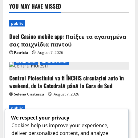
YOU MAY HAVE MISSED
public
Duel Casino mobile app: Παίξτε τα αγαπημένα
σας παιχνίδια παντού
Patricia
August 7, 2026
Actualitate
Administratie
Centrul Ploieștiului va fi ÎNCHIS circulației auto în
weekend, de la Catedrală până la Gara de Sud
Selena Cristescu
August 7, 2026
public
We respect your privacy
Pin-up slotlari: eng yaxshi o‘yinlar va ularning
Cookies help us improve your experience,
xususiyatlari
deliver personalized content, and analyze
Patricia
August 7, 2026