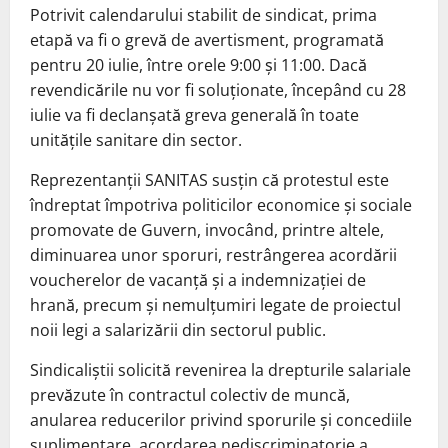
Potrivit calendarului stabilit de sindicat, prima
etapă va fi o grevă de avertisment, programată
pentru 20 iulie, între orele 9:00 și 11:00. Dacă
revendicările nu vor fi soluționate, începând cu 28
iulie va fi declanșată greva generală în toate
unitățile sanitare din sector.
Reprezentanții SANITAS susțin că protestul este
îndreptat împotriva politicilor economice și sociale
promovate de Guvern, invocând, printre altele,
diminuarea unor sporuri, restrângerea acordării
voucherelor de vacanță și a indemnizației de
hrană, precum și nemulțumiri legate de proiectul
noii legi a salarizării din sectorul public.
Sindicaliștii solicită revenirea la drepturile salariale
prevăzute în contractul colectiv de muncă,
anularea reducerilor privind sporurile și concediile
suplimentare, acordarea nediscriminatorie a