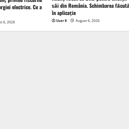
săi din România. Schimbarea făcut
rgiei electrice. Ce a
în aplicație
User 8
August 6, 2026
t 6, 2026