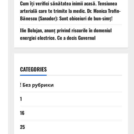
Cum îți verifici sănătatea inimii acasă. Tensiunea
arterială care te trimite la medic. Dr. Monica Trofin-
Bănescu (Sanador): Sunt obiceiuri de bun-simț!
Ilie Bolojan, anunț privind riscurile în domeniul
energiei electrice. Ce a decis Guvernul
CATEGORIES
! Без рубрики
1
16
25