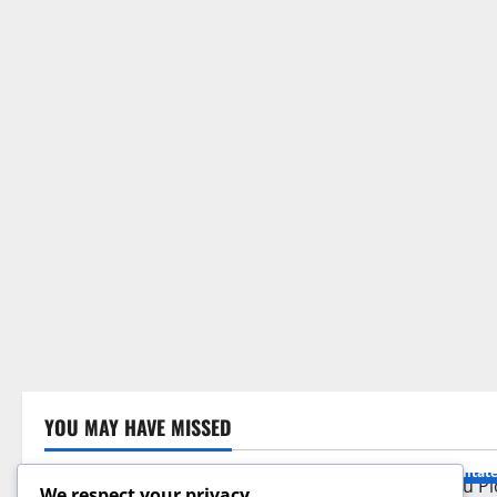
YOU MAY HAVE MISSED
Actualitat
public
We respect your privacy