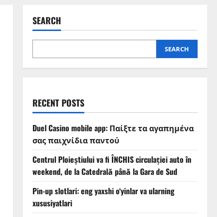
SEARCH
SEARCH
RECENT POSTS
Duel Casino mobile app: Παίξτε τα αγαπημένα
σας παιχνίδια παντού
Centrul Ploieștiului va fi ÎNCHIS circulației auto în
weekend, de la Catedrală până la Gara de Sud
Pin-up slotlari: eng yaxshi o‘yinlar va ularning
xususiyatlari