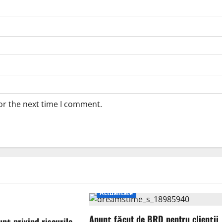
or the next time I comment.
Actualitate
Anunț făcut de BRD pentru clienții
unț privind riscurile