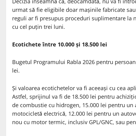
Decizia înseamnă că, deocamdată, nu va fi introdus
urmat să fie eligibile doar mașinile fabricate s
reguli ar fi presupus proceduri suplimentare la n
cu cel puțin trei luni.
Ecotichete între 10.000 și 18.500 lei
Bugetul Programului Rabla 2026 pentru persoane
lei.
Și valoarea ecotichetelor va fi aceeași cu cea apl
Astfel, sprijinul va fi de 18.500 lei pentru achiz
de combustie cu hidrogen, 15.000 lei pentru un a
motocicletă electrică, 12.000 lei pentru un autov
nou cu motor termic, inclusiv GPL/GNC, sau pen