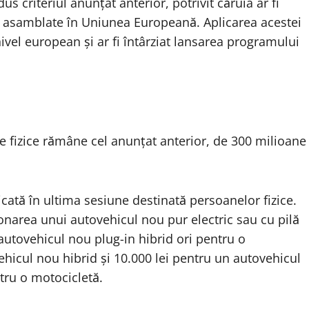
 criteriul anunțat anterior, potrivit căruia ar fi
au asamblate în Uniunea Europeană. Aplicarea acestei
ivel european și ar fi întârziat lansarea programului
 fizice rămâne cel anunțat anterior, de 300 milioane
icată în ultima sesiune destinată persoanelor fizice.
iționarea unui autovehicul nou pur electric sau cu pilă
utovehicul nou plug-in hibrid ori pentru o
ehicul nou hibrid și 10.000 lei pentru un autovehicul
tru o motocicletă.