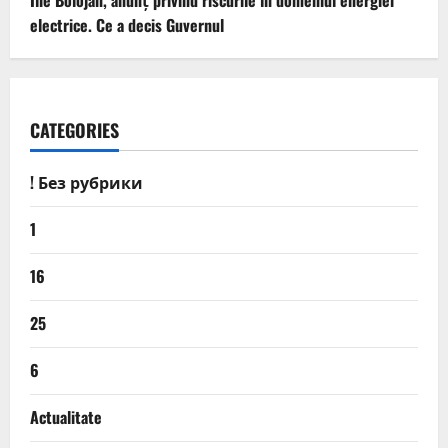
Ilie Bolojan, anunț privind riscurile în domeniul energiei
electrice. Ce a decis Guvernul
CATEGORIES
! Без рубрики
1
16
25
6
Actualitate