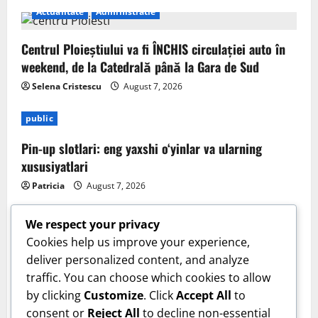
Actualitate
Administratie
Centrul Ploieștiului va fi ÎNCHIS circulației auto în
weekend, de la Catedrală până la Gara de Sud
Selena Cristescu
August 7, 2026
public
Pin-up slotlari: eng yaxshi o‘yinlar va ularning
xususiyatlari
Patricia
August 7, 2026
We respect your privacy
Cookies help us improve your experience,
deliver personalized content, and analyze
Sanatate
traffic. You can choose which cookies to allow
by clicking
Customize
. Click
Accept All
to
Cum îți verifici sănătatea inimii acasă. Tensiunea
consent or
Reject All
to decline non-essential
arterială care te trimite la medic. Dr. Monica Trofin-