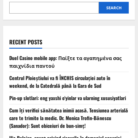
SEARCH
RECENT POSTS
Duel Casino mobile app: Παίξτε τα αγαπημένα σας
παιχνίδια παντού
Centrul Ploieștiului va fi ÎNCHIS circulației auto în
weekend, de la Catedrală până la Gara de Sud
Pin-up slotlari: eng yaxshi o‘yinlar va ularning xususiyatlari
Cum îți verifici sănătatea inimii acasă. Tensiunea arterială
care te trimite la medic. Dr. Monica Trofin-Bănescu
(Sanador): Sunt obiceiuri de bun-simț!