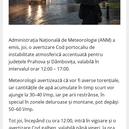
Administrația Națională de Meteorologie (ANM) a
emis, joi, o avertizare Cod portocaliu de
instabilitate atmosferică accentuată pentru
județele Prahova și Dâmbovița, valabilă în
intervalul orar 12:00 – 17:00.
Meteorologii avertizează că vor fi averse torențiale,
iar cantitățile de apă acumulate în timp scurt vor
ajunge la 30–40 l/mp, iar pe arii restrânse, în
special în zonele deluroase și montane, pot depăși
50–60 l/mp.
Tot joi, începând cu ora 12:00, intră în vigoare și o
avertizare Cod galben, valabilă până vineri, la ora