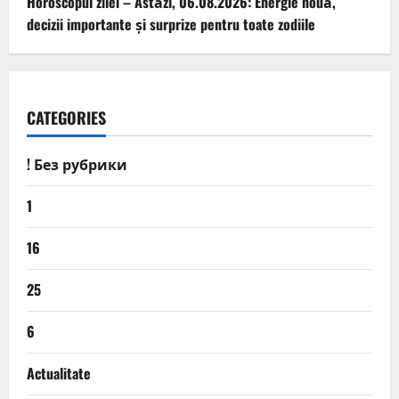
Horoscopul zilei – Astăzi, 06.08.2026: Energie nouă,
decizii importante și surprize pentru toate zodiile
CATEGORIES
! Без рубрики
1
16
25
6
Actualitate