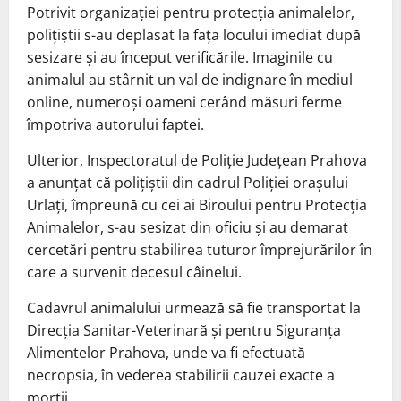
Potrivit organizației pentru protecția animalelor,
polițiștii s-au deplasat la fața locului imediat după
sesizare și au început verificările. Imaginile cu
animalul au stârnit un val de indignare în mediul
online, numeroși oameni cerând măsuri ferme
împotriva autorului faptei.
Ulterior, Inspectoratul de Poliție Județean Prahova
a anunțat că polițiștii din cadrul Poliției orașului
Urlați, împreună cu cei ai Biroului pentru Protecția
Animalelor, s-au sesizat din oficiu și au demarat
cercetări pentru stabilirea tuturor împrejurărilor în
care a survenit decesul câinelui.
Cadavrul animalului urmează să fie transportat la
Direcția Sanitar-Veterinară și pentru Siguranța
Alimentelor Prahova, unde va fi efectuată
necropsia, în vederea stabilirii cauzei exacte a
morții.