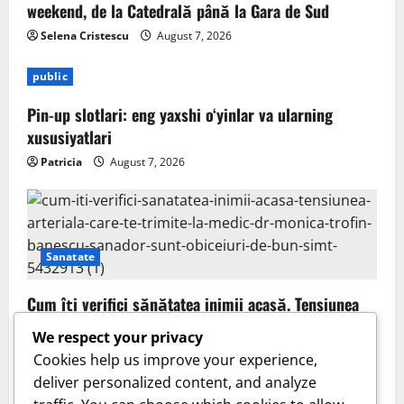
weekend, de la Catedrală până la Gara de Sud
Selena Cristescu
August 7, 2026
public
Pin-up slotlari: eng yaxshi o‘yinlar va ularning
xususiyatlari
Patricia
August 7, 2026
Sanatate
Cum îți verifici sănătatea inimii acasă. Tensiunea
arterială care te trimite la medic. Dr. Monica Trofin-
We respect your privacy
Bănescu (Sanador): Sunt obiceiuri de bun-simț!
Cookies help us improve your experience,
User 8
August 6, 2026
deliver personalized content, and analyze