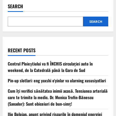
SEARCH
SEARCH
RECENT POSTS
Centrul Ploieștiului va fi ÎNCHIS circulației auto în
weekend, de la Catedrală până la Gara de Sud
Pin-up slotlari: eng yaxshi o‘yinlar va ularning xususiyatlari
Cum îți verifici sănătatea inimii acasă. Tensiunea arterială
care te trimite la medic. Dr. Monica Trofin-Bănescu
(Sanador): Sunt obiceiuri de bun-simț!
Ilie Bolojan, anunț privind riscurile în domeniul energiei