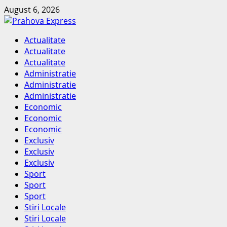
Skip
August 6, 2026
to
content
Primary
Actualitate
Menu
Actualitate
Actualitate
Administratie
Administratie
Administratie
Economic
Economic
Economic
Exclusiv
Exclusiv
Exclusiv
Sport
Sport
Sport
Stiri Locale
Stiri Locale