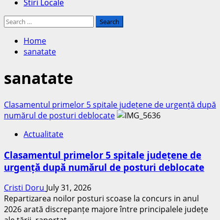
Stiri Locale
Search
for:
Home
sanatate
sanatate
Clasamentul primelor 5 spitale județene de urgență după
numărul de posturi deblocate
Actualitate
Clasamentul primelor 5 spitale județene de
urgență după numărul de posturi deblocate
Cristi Doru
July 31, 2026
Repartizarea noilor posturi scoase la concurs in anul
2026 arată discrepanțe majore între principalele județe