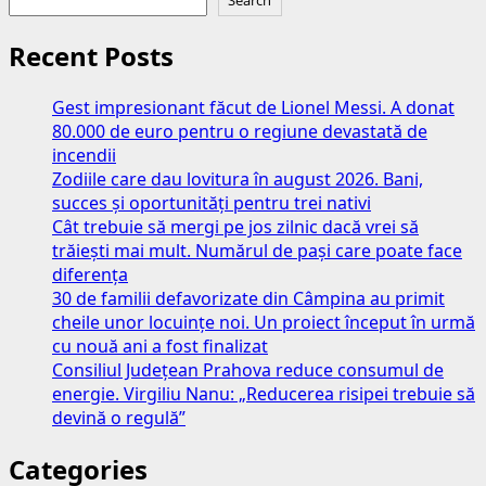
Search
mai
amploare
bună
Recent Posts
metodă
pentru
Gest impresionant făcut de Lionel Messi. A donat
detoxifiere
80.000 de euro pentru o regiune devastată de
primăvara:
incendii
cum
Zodiile care dau lovitura în august 2026. Bani,
îți
succes și oportunități pentru trei nativi
ajuți
Cât trebuie să mergi pe jos zilnic dacă vrei să
organismul
trăiești mai mult. Numărul de pași care poate face
să
diferența
se
30 de familii defavorizate din Câmpina au primit
refacă
cheile unor locuințe noi. Un proiect început în urmă
după
cu nouă ani a fost finalizat
iarnă
Consiliul Județean Prahova reduce consumul de
energie. Virgiliu Nanu: „Reducerea risipei trebuie să
devină o regulă”
Categories