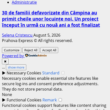
Administratie
30 de familii defavorizate din Câmpina au
primit cheile unor locuințe noi. Un proiect
început în urmă cu nouă ani a fost finalizat
Selena Cristescu
August 5, 2026
Prahova Express © All rights reserved.
Customize
Reject All
Accept All
Powered by
✖
...
show more
►
Necessary Cookies
Standard
Necessary cookies enable essential site features like
secure log-ins and consent preference adjustments.
They do not store personal data.
None
►
Functional Cookies
Remark
Functional cookies support features like content sharing