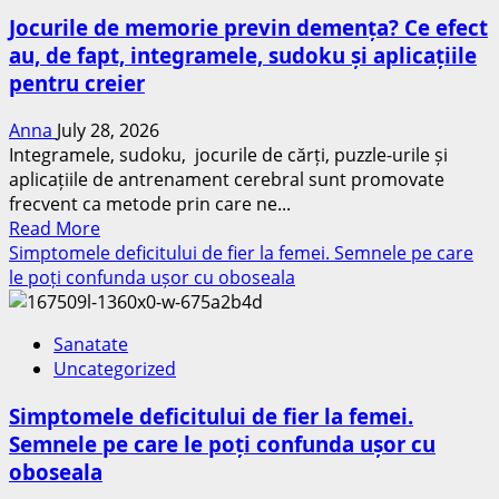
spitalele
Jocurile de memorie previn demența? Ce efect
prahovene
au, de fapt, integramele, sudoku și aplicațiile
–
pentru creier
între
lipsa
Anna
July 28, 2026
de
Integramele, sudoku, jocurile de cărți, puzzle-urile și
personal,
aplicațiile de antrenament cerebral sunt promovate
concedii
frecvent ca metode prin care ne...
și
Read
Read More
teama
more
Simptomele deficitului de fier la femei. Semnele pe care
de
about
le poți confunda ușor cu oboseala
presiunile
Jocurile
managerilor
de
Sanatate
memorie
Uncategorized
previn
demența?
Simptomele deficitului de fier la femei.
Ce
Semnele pe care le poți confunda ușor cu
efect
oboseala
au,
de