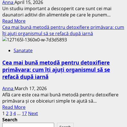
Anna
April 15, 2026
la
Un studiu important a descoperit care sunt cei mai
supercentenarii
daunatori aditivi din alimentele pe care le punem...
brazilieni
Read
Read More
care
more
Cea mai bună metodă pentru detoxifiere primăvara: cum
traiesc
about
îți ajuți organismul să se refacă după iarnă
pana
6
la
aditivi
110
Sanatate
alimentari
ani
au
Cea mai bună metodă pentru detoxifiere
fost
primăvara: cum îți ajuți organismul să se
asociati
refacă după iarnă
cu
cancer
Anna
March 17, 2026
si
Află care este cea mai bună metodă pentru detoxifiere
boli
primăvara și ce obiceiuri simple te ajută să...
cronice
Read
Read More
intr-
Posts
more
1
2
3
4
…
17
Next
un
about
Search
studiu
pagination
Cea
de