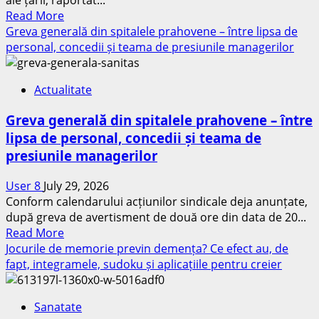
ale țării, raportat...
Read
Read More
more
Greva generală din spitalele prahovene – între lipsa de
about
personal, concedii și teama de presiunile managerilor
Clasamentul
primelor
Actualitate
5
spitale
Greva generală din spitalele prahovene – între
județene
lipsa de personal, concedii și teama de
de
presiunile managerilor
urgență
după
User 8
July 29, 2026
numărul
Conform calendarului acțiunilor sindicale deja anunțate,
de
după greva de avertisment de două ore din data de 20...
posturi
Read
Read More
deblocate
more
Jocurile de memorie previn demența? Ce efect au, de
about
fapt, integramele, sudoku și aplicațiile pentru creier
Greva
generală
Sanatate
din