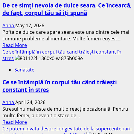
Ce
oboseala
De ce simți nevoia de dulce seara. Ce încearcă,
presupune
de fapt, corpul tău să îți spună
și
poate
Anna
May 17, 2026
ajuta
Pofta de dulce care apare seara este una dintre cele mai
cu
comune probleme alimentare. Multe femei reușesc...
adevărat
Read
Read More
la
more
Ce se întâmplă în corpul tău când trăiești constant în
slăbit?
about
stres
De
Sanatate
ce
simți
Ce se întâmplă în corpul tău când trăiești
nevoia
constant în stres
de
dulce
Anna
April 24, 2026
seara.
Stresul nu mai este de mult o reacție ocazională. Pentru
Ce
multe femei, a devenit o stare de...
încearcă,
Read
Read More
de
more
Ce putem invata despre longevitate de la supercentenarii
fapt,