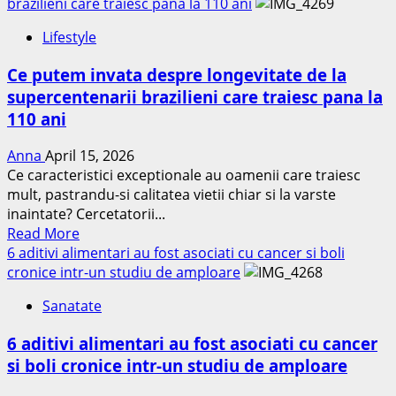
about
brazilieni care traiesc pana la 110 ani
corpul
Ce
tău
Lifestyle
se
să
întâmplă
îți
Ce putem invata despre longevitate de la
în
spună
supercentenarii brazilieni care traiesc pana la
corpul
110 ani
tău
când
Anna
April 15, 2026
trăiești
Ce caracteristici exceptionale au oamenii care traiesc
constant
mult, pastrandu-si calitatea vietii chiar si la varste
în
inaintate? Cercetatorii...
stres
Read
Read More
more
6 aditivi alimentari au fost asociati cu cancer si boli
about
cronice intr-un studiu de amploare
Ce
Sanatate
putem
invata
6 aditivi alimentari au fost asociati cu cancer
despre
si boli cronice intr-un studiu de amploare
longevitate
de