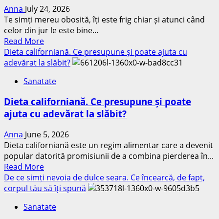
Anna
July 24, 2026
fapt,
Te simți mereu obosită, îți este frig chiar și atunci când
integramele,
celor din jur le este bine...
sudoku
Read
Read More
și
more
Dieta californiană. Ce presupune și poate ajuta cu
aplicațiile
about
adevărat la slăbit?
pentru
Simptomele
creier
Sanatate
deficitului
de
Dieta californiană. Ce presupune și poate
fier
ajuta cu adevărat la slăbit?
la
femei.
Anna
June 5, 2026
Semnele
Dieta californiană este un regim alimentar care a devenit
pe
popular datorită promisiunii de a combina pierderea în...
care
Read
Read More
le
more
De ce simți nevoia de dulce seara. Ce încearcă, de fapt,
poți
about
corpul tău să îți spună
confunda
Dieta
ușor
Sanatate
californiană.
cu