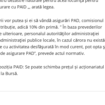
entru dezastre naturale pentru acea locuinţă pentru
urare cu PAID „, arată legea.
rii vor putea și ei să vândă asigurări PAD, comisionul
stribuție, adică 10% din primă. ” În baza prevederilor
e ulterioare, personalul autorităţilor administraţiei
administraţiei publice locale, în cazul cărora nu există
se cu activitatea desfăşurată în mod curent, pot opta ş
r de asigurare PAD”, prevede actul normativ.
oziția PAID: Se poate schimba prețul și acționariatul
 la Bursă.