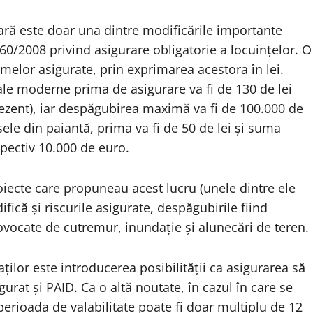
iară este doar una dintre modificările importante
0/2008 privind asigurare obligatorie a locuințelor. O
melor asigurate, prin exprimarea acestora în lei.
ale moderne prima de asigurare va fi de 130 de lei
prezent), iar despăgubirea maximă va fi de 100.000 de
sele din paiantă, prima va fi de 50 de lei și suma
spectiv 10.000 de euro.
roiecte care propuneau acest lucru (unele dintre ele
ică și riscurile asigurate, despăgubirile fiind
vocate de cutremur, inundație și alunecări de teren.
ilor este introducerea posibilității ca asigurarea să
gurat și PAID. Ca o altă noutate, în cazul în care se
perioada de valabilitate poate fi doar multiplu de 12