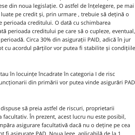
iese din noua legislație. O astfel de înțelegere, pe mai
 luate pe credit și, prin urmare , trebuie să dețină o
pe perioada creditului. O dată cu schimbarea
toată perioada creditului pe care să o cupleze, eventual
 perioadă. Circa 30% din asigurații PAID, adică în jur
 cu acordul părților vor putea fi stabilite și condițiil
au în locuințe încadrate în categoria I de risc
Funcționarii din primării vor putea vinde asigurări PAD
dispuse să preia astfel de riscuri, proprietarii
facultativ. În prezent, acest lucru nu este posibil,
păra asigurare facultativă dacă nu o deține pe cea
pot fi asigurate PAD. Noua lege, aplicabilă de la 1