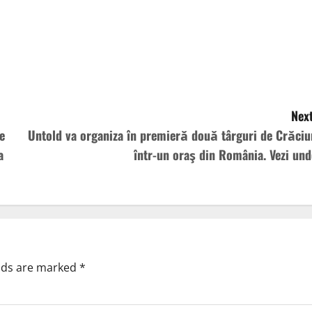
Next
e
Untold va organiza în premieră două târguri de Crăciu
a
într-un oraş din România. Vezi und
elds are marked
*