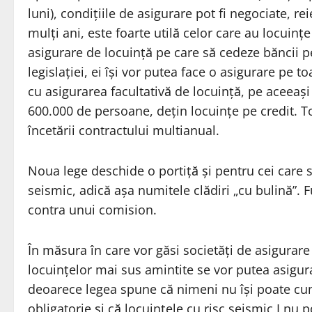
luni), condițiile de asigurare pot fi negociate, re
mulți ani, este foarte utilă celor care au locuințe
asigurare de locuință pe care să cedeze băncii 
legislației, ei își vor putea face o asigurare pe 
cu asigurarea facultativă de locuință, pe aceeași
600.000 de persoane, dețin locuințe pe credit. Tot
încetării contractului multianual.
Noua lege deschide o portiță și pentru cei care st
seismic, adică așa numitele clădiri „cu bulină”. 
contra unui comision.
În măsura în care vor găsi societăți de asigurare 
locuințelor mai sus amintite se vor putea asigura 
deoarece legea spune că nimeni nu își poate cum
obligatorie și că locuințele cu risc seismic I nu 