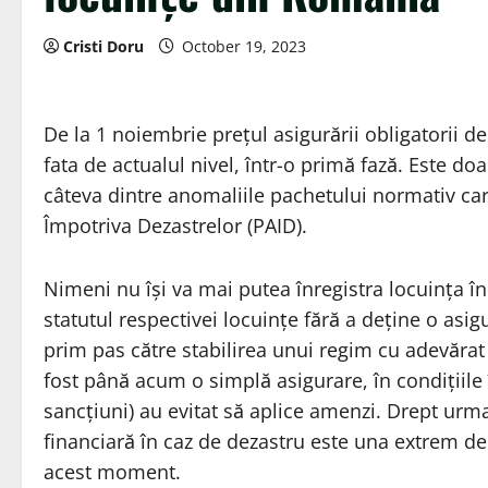
Cristi Doru
October 19, 2023
De la 1 noiembrie prețul asigurării obligatorii de 
fata de actualul nivel, într-o primă fază. Este do
câteva dintre anomaliile pachetului normativ ca
Împotriva Dezastrelor (PAID).
Nimeni nu își va mai putea înregistra locuința î
statutul respectivei locuințe fără a deține o asi
prim pas către stabilirea unui regim cu adevărat
fost până acum o simplă asigurare, în condițiile 
sancțiuni) au evitat să aplice amenzi. Drept urma
financiară în caz de dezastru este una extrem de
acest moment.