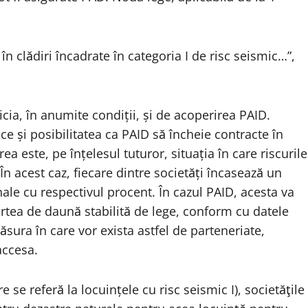
în clădiri încadrate în categoria I de risc seismic…”,
icia, în anumite condiții, și de acoperirea PAID.
e și posibilitatea ca PAID să încheie contracte în
ea este, pe înțelesul tuturor, situația în care riscurile
n acest caz, fiecare dintre societăți încasează un
ale cu respectivul procent. În cazul PAID, acesta va
partea de daună stabilită de lege, conform cu datele
ăsura în care vor exista astfel de parteneriate,
accesa.
re se referă la locuințele cu risc seismic I), societăţile