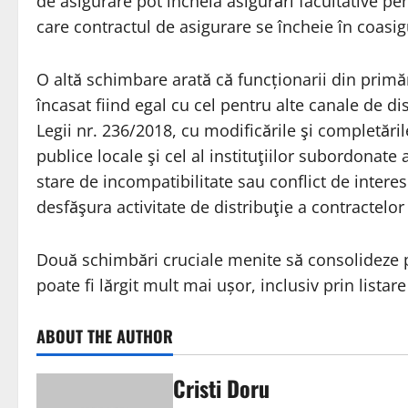
de asigurare pot încheia asigurări facultative p
care contractul de asigurare se încheie în coasig
O altă schimbare arată că funcționarii din primă
încasat fiind egal cu cel pentru alte canale de di
Legii nr. 236/2018, cu modificările şi completăril
publice locale şi cel al instituţiilor subordonate 
stare de incompatibilitate sau conflict de intere
desfăşura activitate de distribuţie a contractelo
Două schimbări cruciale menite să consolideze p
poate fi lărgit mult mai ușor, inclusiv prin listare
ABOUT THE AUTHOR
Cristi Doru