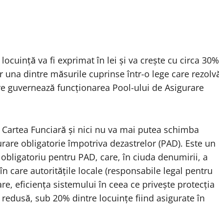
locuință va fi exprimat în lei și va crește cu circa 30%
ar una dintre măsurile cuprinse într-o lege care rezolv
re guvernează funcționarea Pool-ului de Asigurare
n Cartea Funciară și nici nu va mai putea schimba
gurare obligatorie împotriva dezastrelor (PAD). Este un
 obligatoriu pentru PAD, care, în ciuda denumirii, a
în care autoritățile locale (responsabile legal pentru
re, eficiența sistemului în ceea ce privește protecția
 redusă, sub 20% dintre locuințe fiind asigurate în