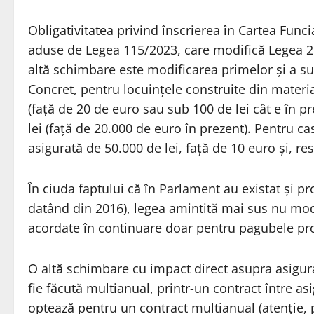
Obligativitatea privind înscrierea în Cartea Func
aduse de Legea 115/2023, care modifică Legea 26
altă schimbare este modificarea primelor și a su
Concret, pentru locuințele construite din materi
(față de 20 de euro sau sub 100 de lei cât e în 
lei (față de 20.000 de euro în prezent). Pentru ca
asigurată de 50.000 de lei, față de 10 euro și, re
În ciuda faptului că în Parlament au existat și p
datând din 2016), legea amintită mai sus nu modif
acordate în continuare doar pentru pagubele pro
O altă schimbare cu impact direct asupra asiguraț
fie făcută multianual, printr-un contract între asi
optează pentru un contract multianual (atenție, 