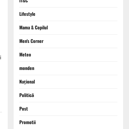
IT&C
Lifestyle
Mama & Copilul
Men's Corner
Meteo
i
monden
Național
Politică
Post
Promotii