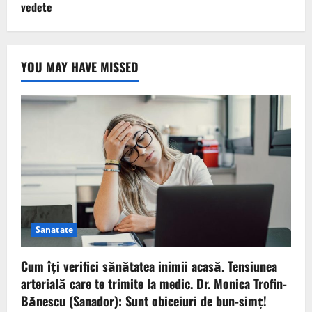
vedete
YOU MAY HAVE MISSED
Sanatate
Cum îți verifici sănătatea inimii acasă. Tensiunea
arterială care te trimite la medic. Dr. Monica Trofin-
Bănescu (Sanador): Sunt obiceiuri de bun-simț!