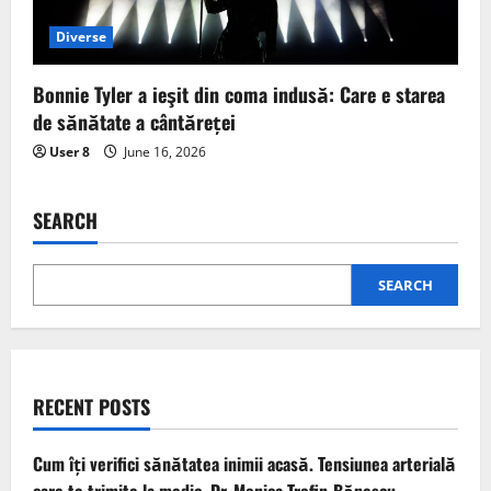
Diverse
Bonnie Tyler a ieşit din coma indusă: Care e starea
de sănătate a cântăreței
User 8
June 16, 2026
SEARCH
SEARCH
RECENT POSTS
Cum îți verifici sănătatea inimii acasă. Tensiunea arterială
care te trimite la medic. Dr. Monica Trofin-Bănescu