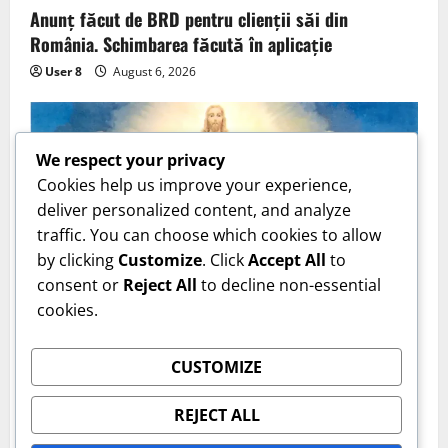
Anunț făcut de BRD pentru clienții săi din
România. Schimbarea făcută în aplicație
User 8
August 6, 2026
We respect your privacy
Cookies help us improve your experience,
deliver personalized content, and analyze
traffic. You can choose which cookies to allow
by clicking
Customize
. Click
Accept All
to
consent or
Reject All
to decline non-essential
cookies.
Actualitate
CUSTOMIZE
6 august, sărbătoare cu cruce roșie. Ce înseamnă
REJECT ALL
Schimbarea la Față a Domnului