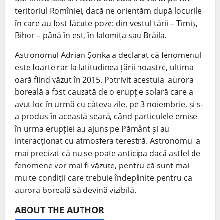
teritoriul Romîniei, dacă ne orientăm după locurile
în care au fost făcute poze: din vestul țării – Timiș,
Bihor – până în est, în Ialomița sau Brăila.
Astronomul Adrian Șonka a declarat că fenomenul
este foarte rar la latitudinea țării noastre, ultima
oară fiind văzut în 2015. Potrivit acestuia, aurora
boreală a fost cauzată de o erupție solară care a
avut loc în urmă cu câteva zile, pe 3 noiembrie, și s-
a produs în această seară, când particulele emise
în urma erupției au ajuns pe Pământ și au
interacționat cu atmosfera terestră. Astronomul a
mai precizat că nu se poate anticipa dacă astfel de
fenomene vor mai fi văzute, pentru că sunt mai
multe condiții care trebuie îndeplinite pentru ca
aurora boreală să devină vizibilă.
ABOUT THE AUTHOR