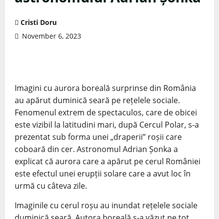
Cristi Doru
November 6, 2023
Imagini cu aurora boreală surprinse din România
au apărut duminică seară pe rețelele sociale.
Fenomenul extrem de spectaculos, care de obicei
este vizibil la latitudini mari, după Cercul Polar, s-a
prezentat sub forma unei „draperii” roșii care
coboară din cer. Astronomul Adrian Șonka a
explicat că aurora care a apărut pe cerul României
este efectul unei erupții solare care a avut loc în
urmă cu câteva zile.
Imaginile cu cerul roșu au inundat rețelele sociale
duminică seară. Autora boreală s-a văzut pe tot