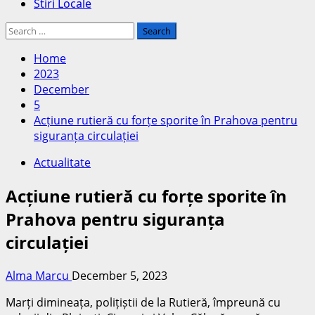
Stiri Locale
Search
for:
Home
2023
December
5
Acțiune rutieră cu forțe sporite în Prahova pentru
siguranța circulației
Actualitate
Acțiune rutieră cu forțe sporite în
Prahova pentru siguranța
circulației
Alma Marcu
December 5, 2023
Marți dimineața, polițiștii de la Rutieră, împreună cu