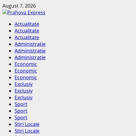
Skip
August 7, 2026
to
content
Primary
Actualitate
Menu
Actualitate
Actualitate
Administratie
Administratie
Administratie
Economic
Economic
Economic
Exclusiv
Exclusiv
Exclusiv
Sport
Sport
Sport
Stiri Locale
Stiri Locale