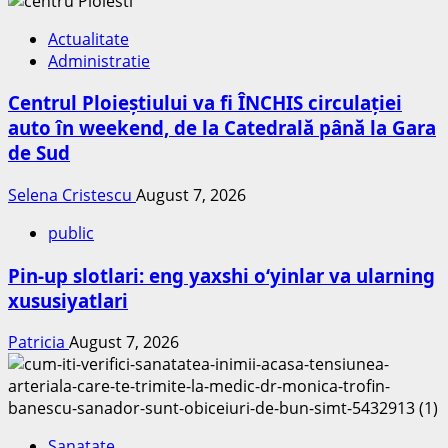
Actualitate
Administratie
Centrul Ploieștiului va fi ÎNCHIS circulației
auto în weekend, de la Catedrală până la Gara
de Sud
Selena Cristescu
August 7, 2026
public
Pin-up slotlari: eng yaxshi o‘yinlar va ularning
xususiyatlari
Patricia
August 7, 2026
Sanatate