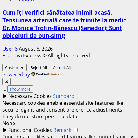
Cum îți verifici sănătatea inimii acasă.
Tensiunea arterială care te trimite la medic.
Dr. Monica Trofin-Bănescu (Sanador): Sunt
obiceiuri de bun-simț!
User 8
August 6, 2026
Prahova Express © All rights reserved.
Customize
Reject All
Accept All
Powered by
✖
...
show more
►
Necessary Cookies
Standard
Necessary cookies enable essential site features like
secure log-ins and consent preference adjustments.
They do not store personal data.
None
►
Functional Cookies
Remark
Functional cookies support features like content sharing