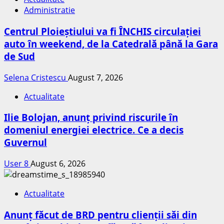
Administratie
Centrul Ploieștiului va fi ÎNCHIS circulației
auto în weekend, de la Catedrală până la Gara
de Sud
Selena Cristescu
August 7, 2026
Actualitate
Ilie Bolojan, anunț privind riscurile în
domeniul energiei electrice. Ce a decis
Guvernul
User 8
August 6, 2026
Actualitate
Anunț făcut de BRD pentru clienții săi din