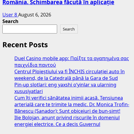
România. Schimbarea făcută în aplicație
User 8
August 6, 2026
Search
Search
Recent Posts
Duel Casino mobile app: Παίξτε τα αγαπημένα σας
παιχνίδια παντού
Centrul Ploieștiului va fi ÎNCHIS circulației auto în
weekend, de la Catedrală până la Gara de Sud
Pin-up slotlari: eng yaxshi o‘yinlar va ularning
xususiyatlari
Cum îți verifici sănătatea inimii acasă. Tensiunea
arterială care te trimite la medic. Dr. Monica Trofin-
Bănescu (Sanador): Sunt obiceiuri de bun-simț!
Ilie Bolojan, anunț privind riscurile în domeniul
energiei electrice. Ce a decis Guvernul