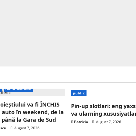
e
Administratie
public
oieștiului va fi ÎNCHIS
Pin-up slotlari: eng yaxs
ei auto în weekend, de la
va ularning xususiyatlar
 până la Gara de Sud
Patricia
August 7, 2026
escu
August 7, 2026