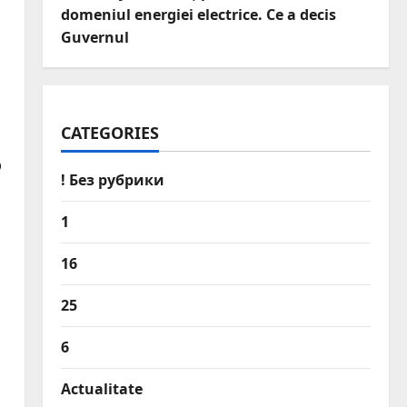
domeniul energiei electrice. Ce a decis
Guvernul
CATEGORIES
p
! Без рубрики
1
16
25
6
Actualitate