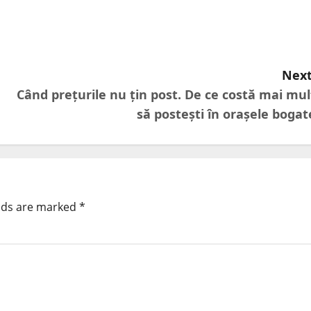
Next
Când prețurile nu țin post. De ce costă mai mul
să postești în orașele bogat
elds are marked
*