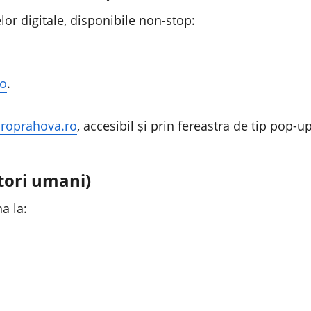
or digitale, disponibile non-stop:
ro
.
droprahova.ro
, accesibil și prin fereastra de tip pop-u
tori umani)
a la: