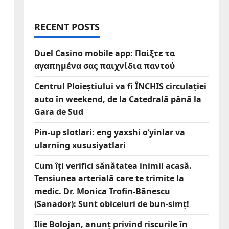
RECENT POSTS
Duel Casino mobile app: Παίξτε τα
αγαπημένα σας παιχνίδια παντού
Centrul Ploieștiului va fi ÎNCHIS circulației
auto în weekend, de la Catedrală până la
Gara de Sud
Pin-up slotlari: eng yaxshi o‘yinlar va
ularning xususiyatlari
Cum îți verifici sănătatea inimii acasă.
Tensiunea arterială care te trimite la
medic. Dr. Monica Trofin-Bănescu
(Sanador): Sunt obiceiuri de bun-simț!
Ilie Bolojan, anunț privind riscurile în