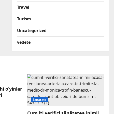
Travel
Turism
Uncategorized
vedete
hi o‘yinlar
i
Sanatate
Cum îți verifici sănătatea inimii