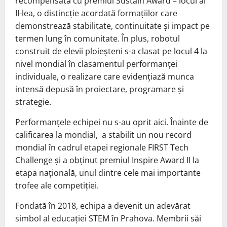
recompensată cu premiul Sustain Award – locul al
II-lea, o distincție acordată formațiilor care
demonstrează stabilitate, continuitate și impact pe
termen lung în comunitate. În plus, robotul
construit de elevii ploieșteni s-a clasat pe locul 4 la
nivel mondial în clasamentul performanței
individuale, o realizare care evidențiază munca
intensă depusă în proiectare, programare și
strategie.
Performanțele echipei nu s-au oprit aici. Înainte de
calificarea la mondial,
a stabilit un nou record
mondial în cadrul etapei regionale FIRST Tech
Challenge și a obținut premiul Inspire Award II la
etapa națională, unul dintre cele mai importante
trofee ale competiției.
Fondată în 2018, echipa a devenit un adevărat
simbol al educației STEM în Prahova. Membrii săi