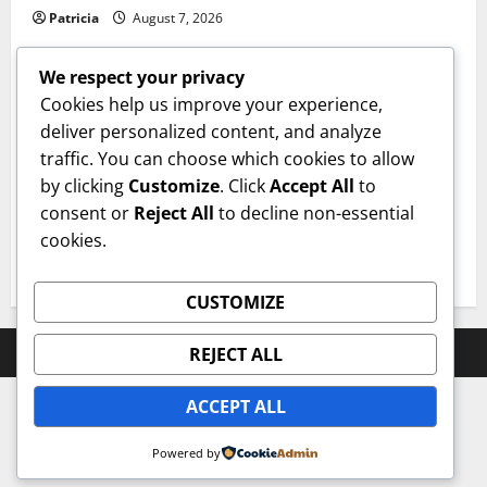
Patricia
August 7, 2026
We respect your privacy
Cookies help us improve your experience,
deliver personalized content, and analyze
Sanatate
traffic. You can choose which cookies to allow
by clicking
Customize
. Click
Accept All
to
Cum îți verifici sănătatea inimii acasă. Tensiunea
consent or
Reject All
to decline non-essential
arterială care te trimite la medic. Dr. Monica Trofin-
cookies.
Bănescu (Sanador): Sunt obiceiuri de bun-simț!
User 8
August 6, 2026
CUSTOMIZE
Prahova Express © All rights reserved.
REJECT ALL
ACCEPT ALL
Powered by