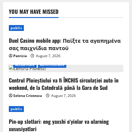
YOU MAY HAVE MISSED
public
Duel Casino mobile app: Παίξτε τα αγαπημένα
σας παιχνίδια παντού
Patricia
August 7, 2026
Actualitate
Administratie
Centrul Ploieștiului va fi ÎNCHIS circulației auto în
weekend, de la Catedrală până la Gara de Sud
Selena Cristescu
August 7, 2026
public
Pin-up slotlari: eng yaxshi o‘yinlar va ularning
xususiyatlari