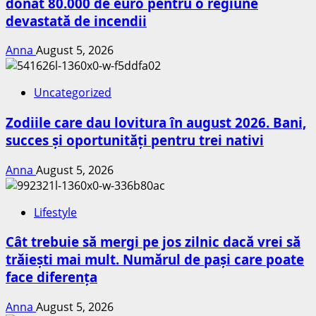
donat 80.000 de euro pentru o regiune
devastată de incendii
Anna
August 5, 2026
Uncategorized
Zodiile care dau lovitura în august 2026. Bani,
succes și oportunități pentru trei nativi
Anna
August 5, 2026
Lifestyle
Cât trebuie să mergi pe jos zilnic dacă vrei să
trăiești mai mult. Numărul de pași care poate
face diferența
Anna
August 5, 2026