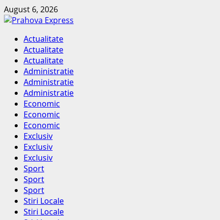
Skip
August 6, 2026
to
content
Primary
Actualitate
Menu
Actualitate
Actualitate
Administratie
Administratie
Administratie
Economic
Economic
Economic
Exclusiv
Exclusiv
Exclusiv
Sport
Sport
Sport
Stiri Locale
Stiri Locale