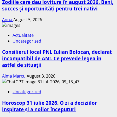
Zodiile care dau lovitura în august 2026. Bani,
succes și oportunități pentru trei nativi
Anna
August 5, 2026
Actualitate
Uncategorized
Consilierul local PNL Iulian Bolocan, declarat
incompatibil de ANI. Ce prevede legea în
astfel de situații
Alma Marcu
August 3, 2026
Uncategorized
Horoscop 31 iulie 2026. O zi a deciziilor
inspirate și a noilor începuturi