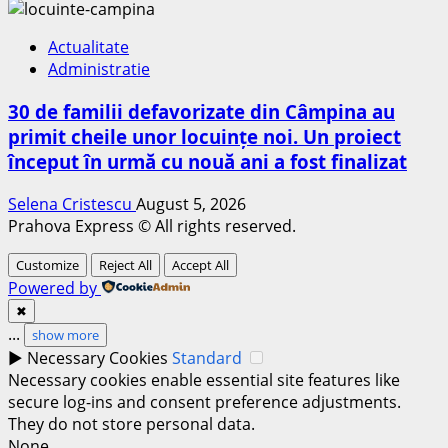
Actualitate
Administratie
30 de familii defavorizate din Câmpina au
primit cheile unor locuințe noi. Un proiect
început în urmă cu nouă ani a fost finalizat
Selena Cristescu
August 5, 2026
Prahova Express © All rights reserved.
Customize
Reject All
Accept All
Powered by
✖
...
show more
►
Necessary Cookies
Standard
Necessary cookies enable essential site features like
secure log-ins and consent preference adjustments.
They do not store personal data.
None