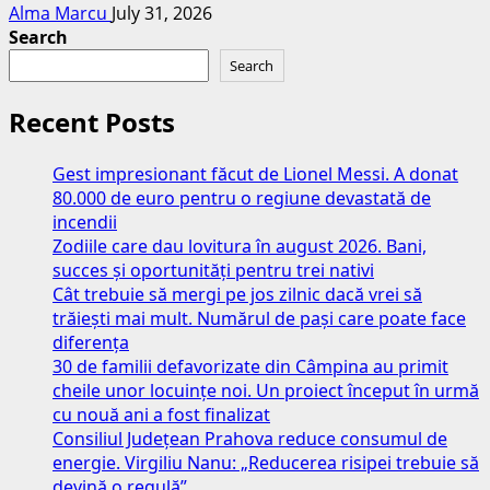
Alma Marcu
July 31, 2026
Search
Search
Recent Posts
Gest impresionant făcut de Lionel Messi. A donat
80.000 de euro pentru o regiune devastată de
incendii
Zodiile care dau lovitura în august 2026. Bani,
succes și oportunități pentru trei nativi
Cât trebuie să mergi pe jos zilnic dacă vrei să
trăiești mai mult. Numărul de pași care poate face
diferența
30 de familii defavorizate din Câmpina au primit
cheile unor locuințe noi. Un proiect început în urmă
cu nouă ani a fost finalizat
Consiliul Județean Prahova reduce consumul de
energie. Virgiliu Nanu: „Reducerea risipei trebuie să
devină o regulă”