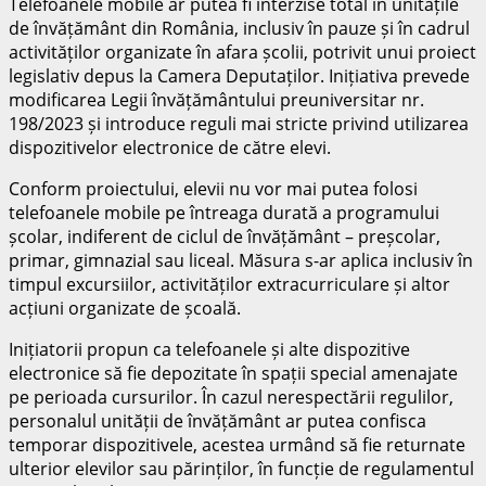
Telefoanele mobile ar putea fi interzise total în unitățile
de învățământ din România, inclusiv în pauze și în cadrul
activităților organizate în afara școlii, potrivit unui proiect
legislativ depus la Camera Deputaților. Inițiativa prevede
modificarea Legii învățământului preuniversitar nr.
198/2023 și introduce reguli mai stricte privind utilizarea
dispozitivelor electronice de către elevi.
Conform proiectului, elevii nu vor mai putea folosi
telefoanele mobile pe întreaga durată a programului
școlar, indiferent de ciclul de învățământ – preșcolar,
primar, gimnazial sau liceal. Măsura s-ar aplica inclusiv în
timpul excursiilor, activităților extracurriculare și altor
acțiuni organizate de școală.
Inițiatorii propun ca telefoanele și alte dispozitive
electronice să fie depozitate în spații special amenajate
pe perioada cursurilor. În cazul nerespectării regulilor,
personalul unității de învățământ ar putea confisca
temporar dispozitivele, acestea urmând să fie returnate
ulterior elevilor sau părinților, în funcție de regulamentul