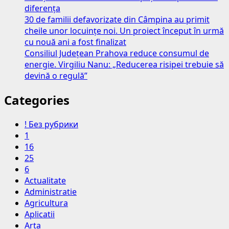
diferența
30 de familii defavorizate din Câmpina au primit
cheile unor locuințe noi. Un proiect început în urmă
cu nouă ani a fost finalizat
Consiliul Județean Prahova reduce consumul de
energie. Virgiliu Nanu: „Reducerea risipei trebuie să
devină o regulă”
Categories
! Без рубрики
1
16
25
6
Actualitate
Administratie
Agricultura
Aplicatii
Arta