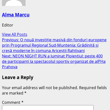
Alma Marcu
Editor
View All Posts
Post
Previous:
O nouă investiție masivă din fonduri europene
prin Programul Regional Sud-Muntenia: Grădiniță și
navigation
creșă moderne în comuna Ariceștii Rahtivani
Next:
NEON NIGHT RUN a luminat Ploieștiul: peste 400
de participanți la spectacolul sportiv organizat de alPHa
Prahova
Leave a Reply
Your email address will not be published.
Required fields
are marked
*
Comment
*