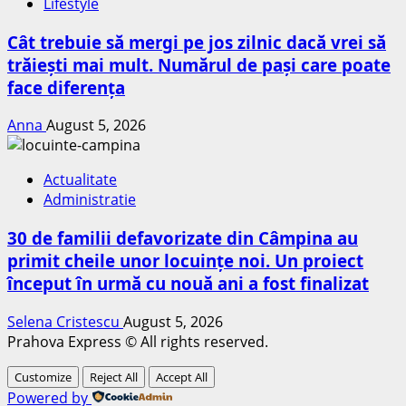
Lifestyle
Cât trebuie să mergi pe jos zilnic dacă vrei să
trăiești mai mult. Numărul de pași care poate
face diferența
Anna
August 5, 2026
Actualitate
Administratie
30 de familii defavorizate din Câmpina au
primit cheile unor locuințe noi. Un proiect
început în urmă cu nouă ani a fost finalizat
Selena Cristescu
August 5, 2026
Prahova Express © All rights reserved.
Customize
Reject All
Accept All
Powered by