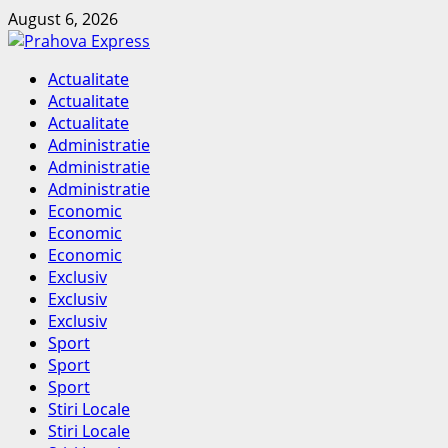
Skip
August 6, 2026
to
content
Primary
Actualitate
Menu
Actualitate
Actualitate
Administratie
Administratie
Administratie
Economic
Economic
Economic
Exclusiv
Exclusiv
Exclusiv
Sport
Sport
Sport
Stiri Locale
Stiri Locale