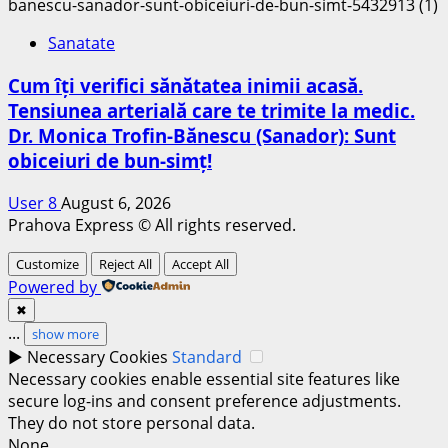
Sanatate
Cum îți verifici sănătatea inimii acasă.
Tensiunea arterială care te trimite la medic.
Dr. Monica Trofin-Bănescu (Sanador): Sunt
obiceiuri de bun-simț!
User 8
August 6, 2026
Prahova Express © All rights reserved.
Customize
Reject All
Accept All
Powered by
✖
...
show more
►
Necessary Cookies
Standard
Necessary cookies enable essential site features like
secure log-ins and consent preference adjustments.
They do not store personal data.
None