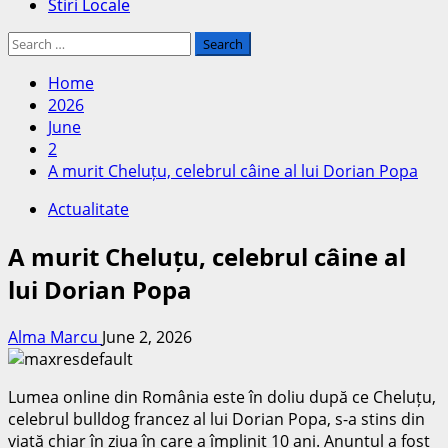
Stiri Locale
Search
for:
Home
2026
June
2
A murit Cheluțu, celebrul câine al lui Dorian Popa
Actualitate
A murit Cheluțu, celebrul câine al
lui Dorian Popa
Alma Marcu
June 2, 2026
Lumea online din România este în doliu după ce Cheluțu,
celebrul bulldog francez al lui Dorian Popa, s-a stins din
viață chiar în ziua în care a împlinit 10 ani. Anunțul a fost