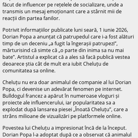
făcut de influencer pe rețelele de socializare, unde a
transmis un mesaj emoționant care a stârnit mii de
reacții din partea fanilor.
Potrivit informațiilor publicate luni seară, 1 iunie 2026,
Dorian Popa a anunțat că patrupedul care i-a fost alături
timp de un deceniu „a fugit la îngerașii patrupezi”,
mărturisind că simte că „o parte din inima sa nu mai
bate”. Artistul a explicat că a ales să facă publică vestea
deoarece știa cât de mult era iubit Cheluțu de
comunitatea sa online.
Cheluțu nu era doar animalul de companie al lui Dorian
Popa, ci devenise un adevărat fenomen pe internet.
Bulldogul francez a apărut în numeroase vloguri și
proiecte ale influencerului, iar popularitatea sa a
explodat după lansarea piesei „Înoată Cheluțu”, care a
strâns milioane de vizualizări pe platformele online.
Povestea lui Cheluțu a impresionat încă de la început.
Dorian Popa l-a adoptat după ce a observat că animalul