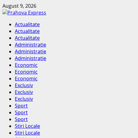
Skip
August 9, 2026
to
content
Primary
Actualitate
Menu
Actualitate
Actualitate
Administratie
Administratie
Administratie
Economic
Economic
Economic
Exclusiv
Exclusiv
Exclusiv
Sport
Sport
Sport
Stiri Locale
Stiri Locale