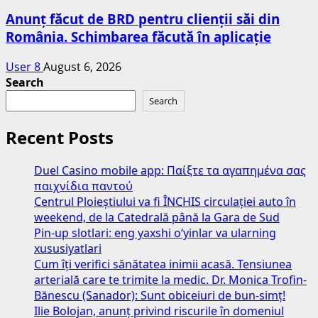
Anunț făcut de BRD pentru clienții săi din
România. Schimbarea făcută în aplicație
User 8
August 6, 2026
Search
Search
Recent Posts
Duel Casino mobile app: Παίξτε τα αγαπημένα σας
παιχνίδια παντού
Centrul Ploieștiului va fi ÎNCHIS circulației auto în
weekend, de la Catedrală până la Gara de Sud
Pin-up slotlari: eng yaxshi o‘yinlar va ularning
xususiyatlari
Cum îți verifici sănătatea inimii acasă. Tensiunea
arterială care te trimite la medic. Dr. Monica Trofin-
Bănescu (Sanador): Sunt obiceiuri de bun-simț!
Ilie Bolojan, anunț privind riscurile în domeniul